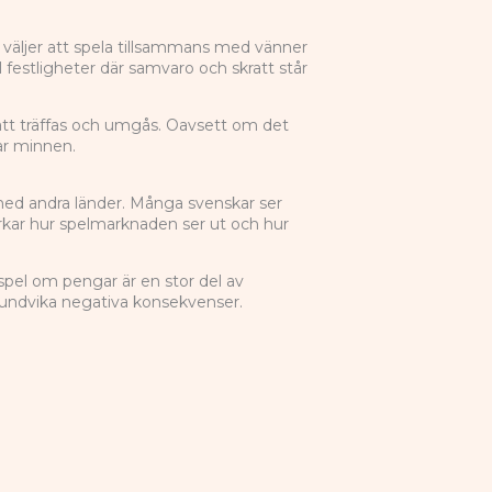
äljer att spela tillsammans med vänner
ll festligheter där samvaro och skratt står
g att träffas och umgås. Oavsett om det
ar minnen.
 med andra länder. Många svenskar ser
rkar hur spelmarknaden ser ut och hur
spel om pengar är en stor del av
att undvika negativa konsekvenser.