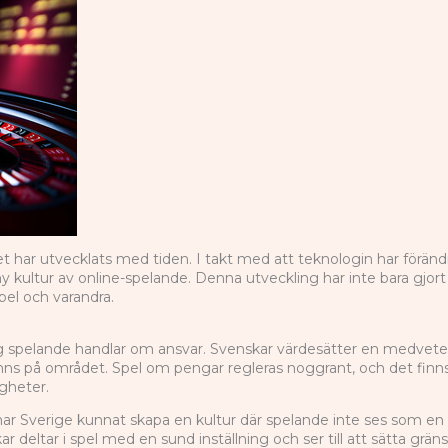
t har utvecklats med tiden. I takt med att teknologin har föränd
 ny kultur av online-spelande. Denna utveckling har inte bara gjort
pel och varandra.
g spelande handlar om ansvar. Svenskar värdesätter en medveten oc
finns på området. Spel om pengar regleras noggrant, och det finn
igheter.
ar Sverige kunnat skapa en kultur där spelande inte ses som en ri
 deltar i spel med en sund inställning och ser till att sätta gränse