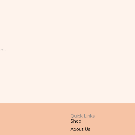
nt.
Quick Links
Shop
About Us