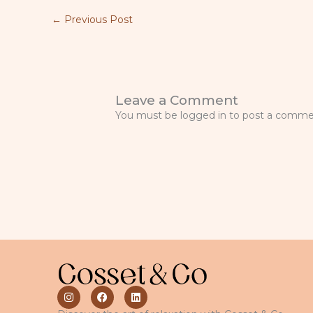
←
Previous Post
Leave a Comment
You must be logged in to post a comme
I
F
L
n
a
i
s
c
n