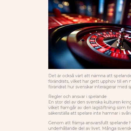
Det är också värt att nämna att spelande
förändrats, vilket har gett upphov till en
förändrat hur svenskar interagerar med s
Regler och ansvar i spelande
En stor del av den svenska kulturen krin
vilket framgår av den lagstiftning som 
säkerställa att spelare inte hamnar i svår
Genom att främja ansvarsfullt spelande h
underhållande del av livet. Många svenskar