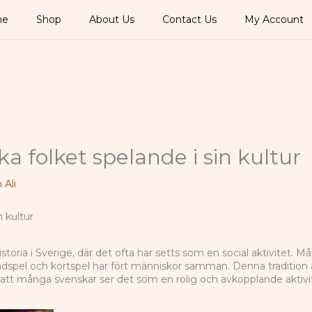
me
Shop
About Us
Contact Us
My Account
a folket spelande i sin kultur
Ali
n kultur
toria i Sverige, där det ofta har setts som en social aktivitet. 
ädspel och kortspel har fört människor samman. Denna tradition av 
ör att många svenskar ser det som en rolig och avkopplande aktivit