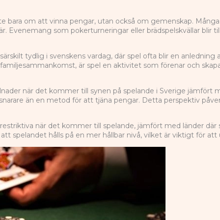
te bara om att vinna pengar, utan också om gemenskap. Många v
sfär. Evenemang som pokerturneringar eller brädspelskvällar blir ti
ärskilt tydlig i svenskens vardag, där spel ofta blir en anlednin
 familjesammankomst, är spel en aktivitet som förenar och skap
killnader när det kommer till synen på spelande i Sverige jämfört
narare än en metod för att tjäna pengar. Detta perspektiv påve
estriktiva när det kommer till spelande, jämfört med länder där 
l att spelandet hålls på en mer hållbar nivå, vilket är viktigt för 