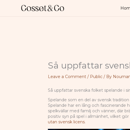
Skip
to
Ho
content
Så uppfattar svensk
Leave a Comment
/
Public
/ By
Nouman 
Så uppfattar svenska folket spelande i si
Spelande som en del av svensk tradition
Spelande har en lång och fascinerande his
spelkvällar med familj och vänner, där br
positiv syn på spel i allmänhet, vilket g
utan svensk licens
.