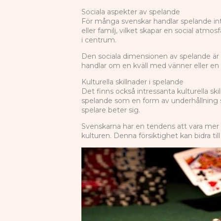
Sociala aspekter av spelande
För många svenskar handlar spelande in
eller familj, vilket skapar en social atmo
i centrum.
Den sociala dimensionen av spelande är s
handlar om en kväll med vänner eller en
Kulturella skillnader i spelande
Det finns också intressanta kulturella s
spelande som en form av underhållning s
spelare beter sig.
Svenskarna har en tendens att vara mer r
kulturen. Denna försiktighet kan bidra til