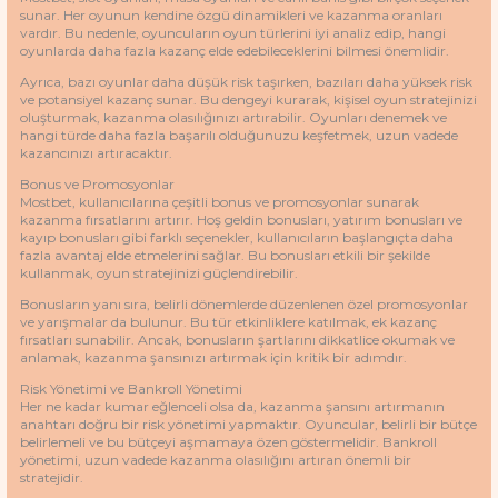
sunar. Her oyunun kendine özgü dinamikleri ve kazanma oranları
vardır. Bu nedenle, oyuncuların oyun türlerini iyi analiz edip, hangi
oyunlarda daha fazla kazanç elde edebileceklerini bilmesi önemlidir.
Ayrıca, bazı oyunlar daha düşük risk taşırken, bazıları daha yüksek risk
ve potansiyel kazanç sunar. Bu dengeyi kurarak, kişisel oyun stratejinizi
oluşturmak, kazanma olasılığınızı artırabilir. Oyunları denemek ve
hangi türde daha fazla başarılı olduğunuzu keşfetmek, uzun vadede
kazancınızı artıracaktır.
Bonus ve Promosyonlar
Mostbet, kullanıcılarına çeşitli bonus ve promosyonlar sunarak
kazanma fırsatlarını artırır. Hoş geldin bonusları, yatırım bonusları ve
kayıp bonusları gibi farklı seçenekler, kullanıcıların başlangıçta daha
fazla avantaj elde etmelerini sağlar. Bu bonusları etkili bir şekilde
kullanmak, oyun stratejinizi güçlendirebilir.
Bonusların yanı sıra, belirli dönemlerde düzenlenen özel promosyonlar
ve yarışmalar da bulunur. Bu tür etkinliklere katılmak, ek kazanç
fırsatları sunabilir. Ancak, bonusların şartlarını dikkatlice okumak ve
anlamak, kazanma şansınızı artırmak için kritik bir adımdır.
Risk Yönetimi ve Bankroll Yönetimi
Her ne kadar kumar eğlenceli olsa da, kazanma şansını artırmanın
anahtarı doğru bir risk yönetimi yapmaktır. Oyuncular, belirli bir bütçe
belirlemeli ve bu bütçeyi aşmamaya özen göstermelidir. Bankroll
yönetimi, uzun vadede kazanma olasılığını artıran önemli bir
stratejidir.