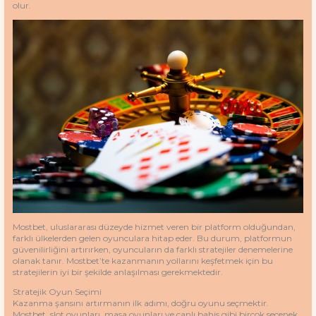
olur.
Mostbet, uluslararası düzeyde hizmet veren bir platform olduğundan,
farklı ülkelerden gelen oyunculara hitap eder. Bu durum, platformun
güvenilirliğini artırırken, oyuncuların da farklı stratejiler denemelerine
olanak tanır. Mostbet’te kazanmanın yollarını keşfetmek için bu
stratejilerin iyi bir şekilde anlaşılması gerekmektedir.
Stratejik Oyun Seçimi
Kazanma şansını artırmanın ilk adımı, doğru oyunu seçmektir.
Mostbet, slot oyunları, masa oyunları ve canlı bahis gibi birçok seçenek