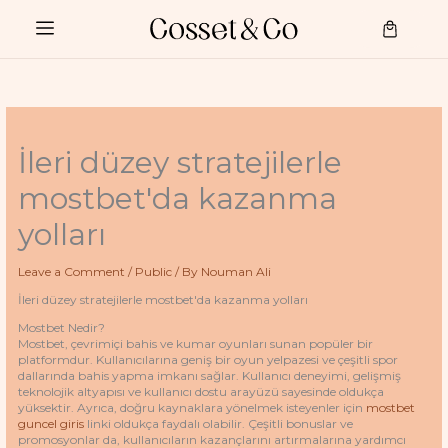
Skip
to
Cart
content
İleri düzey stratejilerle
mostbet'da kazanma
yolları
Leave a Comment
/
Public
/ By
Nouman Ali
İleri düzey stratejilerle mostbet'da kazanma yolları
Mostbet Nedir?
Mostbet, çevrimiçi bahis ve kumar oyunları sunan popüler bir
platformdur. Kullanıcılarına geniş bir oyun yelpazesi ve çeşitli spor
dallarında bahis yapma imkanı sağlar. Kullanıcı deneyimi, gelişmiş
teknolojik altyapısı ve kullanıcı dostu arayüzü sayesinde oldukça
yüksektir. Ayrıca, doğru kaynaklara yönelmek isteyenler için
mostbet
guncel giris
linki oldukça faydalı olabilir. Çeşitli bonuslar ve
promosyonlar da, kullanıcıların kazançlarını artırmalarına yardımcı