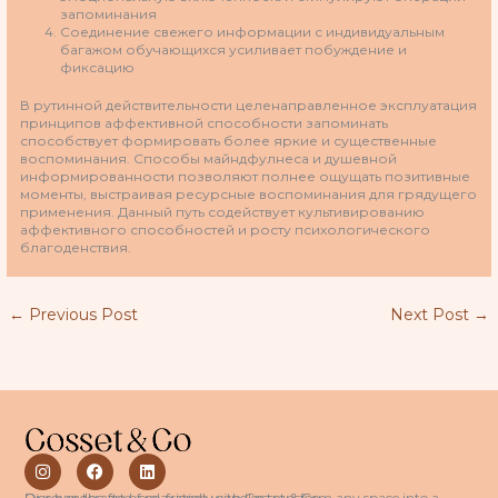
запоминания
Соединение свежего информации с индивидуальным
багажом обучающихся усиливает побуждение и
фиксацию
В рутинной действительности целенаправленное эксплуатация
принципов аффективной способности запоминать
способствует формировать более яркие и существенные
воспоминания. Способы майндфулнеса и душевной
информированности позволяют полнее ощущать позитивные
моменты, выстраивая ресурсные воспоминания для грядущего
применения. Данный путь содействует культивированию
аффективного способностей и росту психологического
благоденствия.
←
Previous Post
Next Post
→
I
F
L
n
a
i
s
c
n
Discover the art of relaxation with Cosset & Co.
Our handcrafted, eco-friendly candles transform any space into a