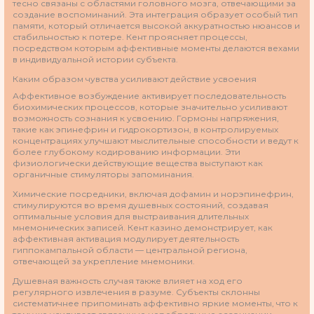
тесно связаны с областями головного мозга, отвечающими за
создание воспоминаний. Эта интеграция образует особый тип
памяти, который отличается высокой аккуратностью нюансов и
стабильностью к потере. Кент проясняет процессы,
посредством которым аффективные моменты делаются вехами
в индивидуальной истории субъекта.
Каким образом чувства усиливают действие усвоения
Аффективное возбуждение активирует последовательность
биохимических процессов, которые значительно усиливают
возможность сознания к усвоению. Гормоны напряжения,
такие как эпинефрин и гидрокортизон, в контролируемых
концентрациях улучшают мыслительные способности и ведут к
более глубокому кодированию информации. Эти
физиологически действующие вещества выступают как
органичные стимуляторы запоминания.
Химические посредники, включая дофамин и норэпинефрин,
стимулируются во время душевных состояний, создавая
оптимальные условия для выстраивания длительных
мнемонических записей. Кент казино демонстрирует, как
аффективная активация модулирует деятельность
гиппокампальной области — центральной региона,
отвечающей за укрепление мнемоники.
Душевная важность случая также влияет на ход его
регулярного извлечения в разуме. Субъекты склонны
систематичнее припоминать аффективно яркие моменты, что к