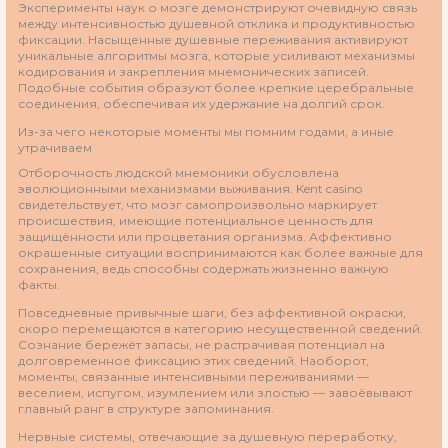
Эксперименты наук о мозге демонстрируют очевидную связь
между интенсивностью душевной отклика и продуктивностью
фиксации. Насыщенные душевные переживания активируют
уникальные алгоритмы мозга, которые усиливают механизмы
кодирования и закрепления мнемонических записей.
Подобные события образуют более крепкие церебральные
соединения, обеспечивая их удержание на долгий срок.
Из-за чего некоторые моменты мы помним годами, а иные
утрачиваем
Отборочность людской мнемоники обусловлена
эволюционными механизмами выживания. Kent casino
свидетельствует, что мозг самопроизвольно маркирует
происшествия, имеющие потенциальное ценность для
защищённости или процветания организма. Аффективно
окрашенные ситуации воспринимаются как более важные для
сохранения, ведь способны содержать жизненно важную
факты.
Повседневные привычные шаги, без аффективной окраски,
скоро перемещаются в категорию несущественной сведений.
Сознание бережёт запасы, не растрачивая потенциал на
долговременное фиксацию этих сведений. Наоборот,
моменты, связанные интенсивными переживаниями —
веселием, испугом, изумлением или злостью — завоёвывают
главный ранг в структуре запоминания.
Нервные системы, отвечающие за душевную переработку,