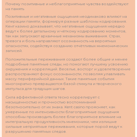
Почему позитивные и неблагоприятные чувства воздействуют
на память
Позитивные и негативные ощущения неодинаково влияют на
операции памяти, формируя разные шаблоны кодирования.
Кент казино доказывает, что негативные ощущения нередко
ведут к более детальному и чёткому кодированию моментов,
так как запускают архаичные механизмы выживания. Страх,
тревога и боль направляют осознанность на вероятных
опасностях, содействуя созданию отчётливых мнемонических
записей.
Положительные переживания создают более общие и менее
подробные памятные следы, но помогают лучшему усвоению
окружения и корреляций. Веселье, восторг и удовлетворение
распространяют фокус осознанности, позволяя улавливать
массу периферийной данных. Такие памятные события
многократно превращаются базой стимула и творческого
импульса для грядущих шагов.
Сила аффективной ответа тесно коррелирует с
насыщенностью и прочностью воспоминаний
безотносительно от их знака. Kent casino проясняет, как
умеренные по интенсивности благоприятные ощущения
способны производить более благоприятное влияние на
интегральную продуктивность мнемоники, чем излишне
сильные неприятные переживания, которые порой ведут к
разрушению памятных следов.