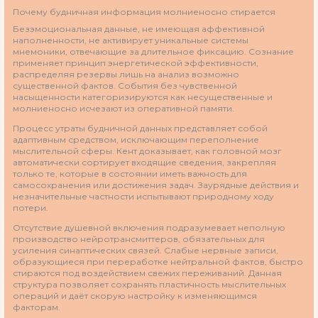
Почему будничная информация молниеносно стирается
Безэмоциональная данные, не имеющая аффективной
наполненности, не активирует уникальные системы
мнемоники, отвечающие за длительное фиксацию. Сознание
применяет принцип энергетической эффективности,
распределяя резервы лишь на анализ возможно
существенной фактов. События без чувственной
насыщенности категоризируются как несущественные и
молниеносно исчезают из оперативной памяти.
Процесс утраты будничной данных представляет собой
адаптивным средством, исключающим переполнение
мыслительной сферы. Кент доказывает, как головной мозг
автоматически сортирует входящие сведения, закрепляя
только те, которые в состоянии иметь важность для
самосохранения или достижения задач. Заурядные действия и
незначительные частности испытывают природному ходу
потери.
Отсутствие душевной включения подразумевает неполную
производство нейротрансмиттеров, обязательных для
усиления синаптических связей. Слабые нервные записи,
образующиеся при переработке нейтральной фактов, быстро
стираются под воздействием свежих переживаний. Данная
структура позволяет сохранять пластичность мыслительных
операций и даёт скорую настройку к изменяющимся
факторам.