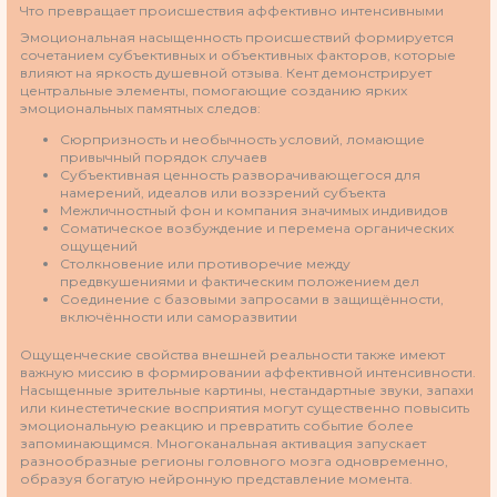
Что превращает происшествия аффективно интенсивными
Эмоциональная насыщенность происшествий формируется
сочетанием субъективных и объективных факторов, которые
влияют на яркость душевной отзыва. Кент демонстрирует
центральные элементы, помогающие созданию ярких
эмоциональных памятных следов:
Сюрпризность и необычность условий, ломающие
привычный порядок случаев
Субъективная ценность разворачивающегося для
намерений, идеалов или воззрений субъекта
Межличностный фон и компания значимых индивидов
Соматическое возбуждение и перемена органических
ощущений
Столкновение или противоречие между
предвкушениями и фактическим положением дел
Соединение с базовыми запросами в защищённости,
включённости или саморазвитии
Ощущенческие свойства внешней реальности также имеют
важную миссию в формировании аффективной интенсивности.
Насыщенные зрительные картины, нестандартные звуки, запахи
или кинестетические восприятия могут существенно повысить
эмоциональную реакцию и превратить событие более
запоминающимся. Многоканальная активация запускает
разнообразные регионы головного мозга одновременно,
образуя богатую нейронную представление момента.