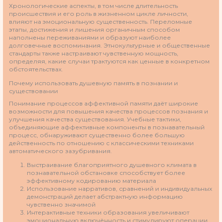
Хронологические аспекты, в том числе длительность
происшествия и его роль в жизненном цикле личности,
влияют на эмоциональную существенность. Переломные
этапы, достижения и лишения органичным способом
наполнены переживаниями и образуют наиболее
долговечные воспоминания. Этнокультурные и общественные
стандарты также настраивают чувственную мощность,
определяя, какие случаи трактуются как ценные в конкретном
обстоятельствах.
Почему использовать душевную память в познании и
существовании
Понимание процессов аффективной памяти даёт широкие
возможности для повышения качества процессов познания и
улучшения качества существования. Учебные тактики,
объединяющие аффективные компоненты в познавательный
процесс, обнаруживают существенно более большую
действенность по отношению с классическими техниками
автоматического зазубривания.
Выстраивание благоприятного душевного климата в
познавательной обстановке способствует более
эффективному кодированию материала
Использование нарративов, сравнений и индивидуальных
демонстраций делает абстрактную информацию
чувственно значимой
Интерактивные техники образования увеличивают
эмоциональную включённость и стимулируют операции