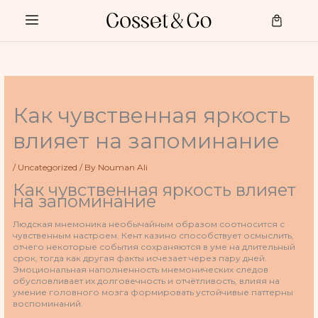
Skip
to
Cart
content
Как чувственная яркость
влияет на запоминание
/
Uncategorized
/ By
Nouman Ali
Как чувственная яркость влияет
на запоминание
Людская мнемоника необычайным образом соотносится с
чувственным настроем. Кент казино способствует осмыслить,
отчего некоторые события сохраняются в уме на длительный
срок, тогда как другая факты исчезает через пару дней.
Эмоциональная наполненность мнемонических следов
обусловливает их долговечность и отчётливость, влияя на
умение головного мозга формировать устойчивые паттерны
воспоминаний.