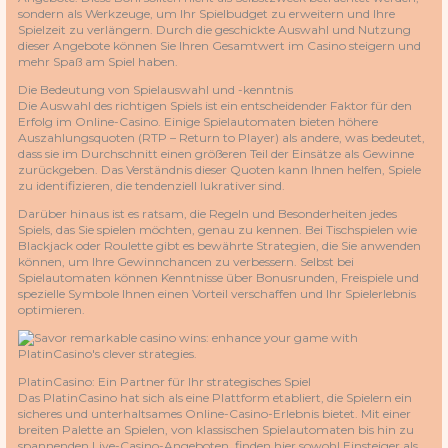
sondern als Werkzeuge, um Ihr Spielbudget zu erweitern und Ihre
Spielzeit zu verlängern. Durch die geschickte Auswahl und Nutzung
dieser Angebote können Sie Ihren Gesamtwert im Casino steigern und
mehr Spaß am Spiel haben.
Die Bedeutung von Spielauswahl und -kenntnis
Die Auswahl des richtigen Spiels ist ein entscheidender Faktor für den
Erfolg im Online-Casino. Einige Spielautomaten bieten höhere
Auszahlungsquoten (RTP – Return to Player) als andere, was bedeutet,
dass sie im Durchschnitt einen größeren Teil der Einsätze als Gewinne
zurückgeben. Das Verständnis dieser Quoten kann Ihnen helfen, Spiele
zu identifizieren, die tendenziell lukrativer sind.
Darüber hinaus ist es ratsam, die Regeln und Besonderheiten jedes
Spiels, das Sie spielen möchten, genau zu kennen. Bei Tischspielen wie
Blackjack oder Roulette gibt es bewährte Strategien, die Sie anwenden
können, um Ihre Gewinnchancen zu verbessern. Selbst bei
Spielautomaten können Kenntnisse über Bonusrunden, Freispiele und
spezielle Symbole Ihnen einen Vorteil verschaffen und Ihr Spielerlebnis
optimieren.
PlatinCasino: Ein Partner für Ihr strategisches Spiel
Das PlatinCasino hat sich als eine Plattform etabliert, die Spielern ein
sicheres und unterhaltsames Online-Casino-Erlebnis bietet. Mit einer
breiten Palette an Spielen, von klassischen Spielautomaten bis hin zu
spannenden Live-Casino-Angeboten, finden hier sowohl Einsteiger als