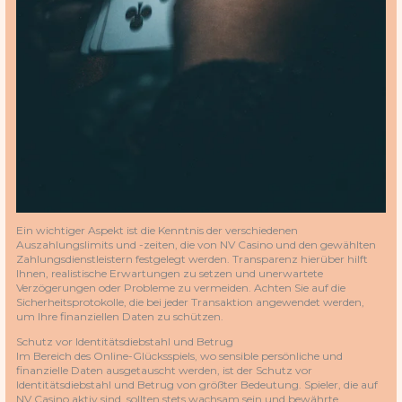
Ein wichtiger Aspekt ist die Kenntnis der verschiedenen
Auszahlungslimits und -zeiten, die von NV Casino und den gewählten
Zahlungsdienstleistern festgelegt werden. Transparenz hierüber hilft
Ihnen, realistische Erwartungen zu setzen und unerwartete
Verzögerungen oder Probleme zu vermeiden. Achten Sie auf die
Sicherheitsprotokolle, die bei jeder Transaktion angewendet werden,
um Ihre finanziellen Daten zu schützen.
Schutz vor Identitätsdiebstahl und Betrug
Im Bereich des Online-Glücksspiels, wo sensible persönliche und
finanzielle Daten ausgetauscht werden, ist der Schutz vor
Identitätsdiebstahl und Betrug von größter Bedeutung. Spieler, die auf
NV Casino aktiv sind, sollten stets wachsam sein und bewährte