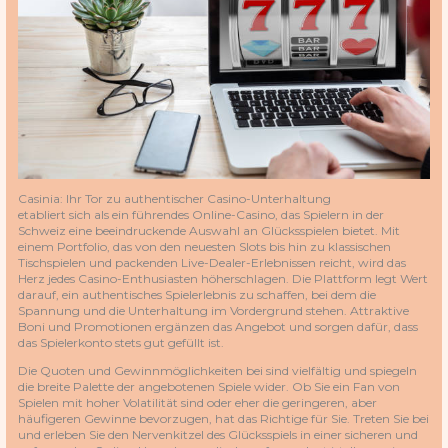
Casinia: Ihr Tor zu authentischer Casino-Unterhaltung
etabliert sich als ein führendes Online-Casino, das Spielern in der
Schweiz eine beeindruckende Auswahl an Glücksspielen bietet. Mit
einem Portfolio, das von den neuesten Slots bis hin zu klassischen
Tischspielen und packenden Live-Dealer-Erlebnissen reicht, wird das
Herz jedes Casino-Enthusiasten höherschlagen. Die Plattform legt Wert
darauf, ein authentisches Spielerlebnis zu schaffen, bei dem die
Spannung und die Unterhaltung im Vordergrund stehen. Attraktive
Boni und Promotionen ergänzen das Angebot und sorgen dafür, dass
das Spielerkonto stets gut gefüllt ist.
Die Quoten und Gewinnmöglichkeiten bei sind vielfältig und spiegeln
die breite Palette der angebotenen Spiele wider. Ob Sie ein Fan von
Spielen mit hoher Volatilität sind oder eher die geringeren, aber
häufigeren Gewinne bevorzugen, hat das Richtige für Sie. Treten Sie bei
und erleben Sie den Nervenkitzel des Glücksspiels in einer sicheren und