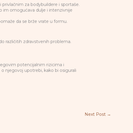
 privlačnim za bodybuildere i sportaše.
što im omogućava dulje i intenzivnije
pomaže da se brže vrate u formu.
 različitih zdravstvenih problema.
jegovim potencijalnim rizicima i
 o njegovoj upotrebi, kako bi osigurali
Next Post
→