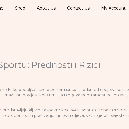
me
Shop
About Us
Contact Us
My Account
portu: Prednosti i Rizici
čine kako poboljšati svoje performanse, a jedan od spojeva koji s
ima značajnu povijest korištenja, a njegova popularnost ne jenj
i
predstavljaju ključne aspekte koje svaki sportaš treba razmotriti
nabol pomoći u postizanju njihovih ciljeva, važno je biti svjestan 