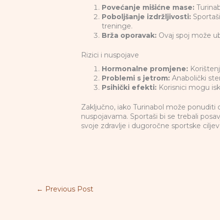
Povećanje mišićne mase:
Turinab
Poboljšanje izdržljivosti:
Sportaši
treninge.
Brža oporavak:
Ovaj spoj može ub
Rizici i nuspojave
Hormonalne promjene:
Korištenj
Problemi s jetrom:
Anabolički ster
Psihički efekti:
Korisnici mogu isku
Zaključno, iako Turinabol može ponuditi o
nuspojavama. Sportaši bi se trebali posav
svoje zdravlje i dugoročne sportske ciljev
←
Previous Post