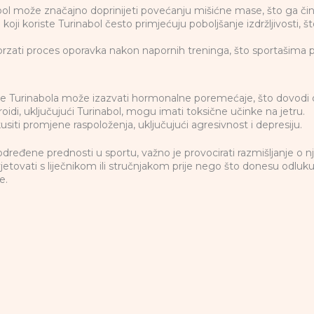
ol može značajno doprinijeti povećanju mišićne mase, što ga čini
 koji koriste Turinabol često primjećuju poboljšanje izdržljivosti, 
rzati proces oporavka nakon napornih treninga, što sportašima 
e Turinabola može izazvati hormonalne poremećaje, što dovodi do
oidi, uključujući Turinabol, mogu imati toksične učinke na jetru.
siti promjene raspoloženja, uključujući agresivnost i depresiju.
dređene prednosti u sportu, važno je provocirati razmišljanje o n
jetovati s liječnikom ili stručnjakom prije nego što donesu odluku
e.