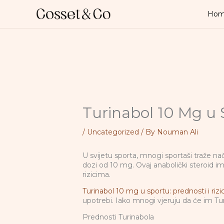
Skip
to
Ho
content
Turinabol 10 Mg u S
/
Uncategorized
/ By
Nouman Ali
U svijetu sporta, mnogi sportaši traže na
dozi od 10 mg. Ovaj anabolički steroid 
rizicima.
Turinabol 10 mg u sportu: prednosti i rizic
upotrebi. Iako mnogi vjeruju da će im Turi
Prednosti Turinabola