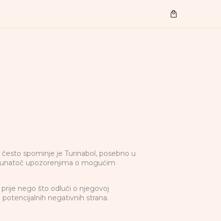
Cart
e često spominje je Turinabol, posebno u
ava, unatoč upozorenjima o mogućim
 prije nego što odluči o njegovoj
i potencijalnih negativnih strana.