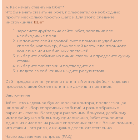
4. Как начать ставить на 1хбет?
Чтобы начать ставить на 1хбет, пользователю необходимо
пройти несколько простых шагов. Для этого следуйте
инструкциям:
1хБет
Зарегистрируйтесь на сайте 1хбет, заполнив все
необходимые поля.
Пополните свой игровой счет с помощью удобного
способа, например, банковской карты, электронного
кошелька или мобильных платежей.
Выберите событие из линии ставок и определите сумму
ставки.
Выберите тип ставки и подтвердите ее.
Следите за событиями и ждите результатов!
Сайт предлагает интуитивно понятный интерфейс, что делает
процесс ставок более понятным даже для новичков.
Заключение
1хбет – это надежная букмекерская контора, предлагающая
широкий выбор спортивных событий и разнообразные
варианты ставок. Благодаря различным бонусам, удобному
интерфейсу и мобильному приложению, 1хбет становится
одним из лидеров на рынке спортивных ставок. Важно помнить,
что ставки – это риск, и их нужно делать ответственно.
Часто задаваемые вопросы (FAQ)