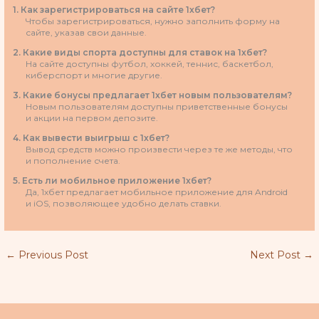
1. Как зарегистрироваться на сайте 1хбет?
Чтобы зарегистрироваться, нужно заполнить форму на
сайте, указав свои данные.
2. Какие виды спорта доступны для ставок на 1хбет?
На сайте доступны футбол, хоккей, теннис, баскетбол,
киберспорт и многие другие.
3. Какие бонусы предлагает 1хбет новым пользователям?
Новым пользователям доступны приветственные бонусы
и акции на первом депозите.
4. Как вывести выигрыш с 1хбет?
Вывод средств можно произвести через те же методы, что
и пополнение счета.
5. Есть ли мобильное приложение 1хбет?
Да, 1хбет предлагает мобильное приложение для Android
и iOS, позволяющее удобно делать ставки.
←
Previous Post
Next Post
→