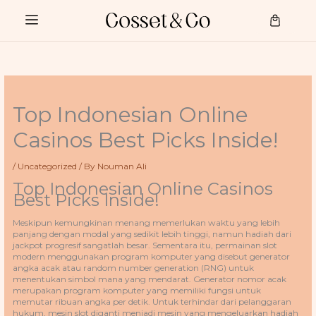
Skip
to
Cart
content
Top Indonesian Online
Casinos Best Picks Inside!
/
Uncategorized
/ By
Nouman Ali
Top Indonesian Online Casinos
Best Picks Inside!
Meskipun kemungkinan menang memerlukan waktu yang lebih
panjang dengan modal yang sedikit lebih tinggi, namun hadiah dari
jackpot progresif sangatlah besar. Sementara itu, permainan slot
modern menggunakan program komputer yang disebut generator
angka acak atau random number generation (RNG) untuk
menentukan simbol mana yang mendarat. Generator nomor acak
merupakan program komputer yang memiliki fungsi untuk
memutar ribuan angka per detik. Untuk terhindar dari pelanggaran
hukum, mesin slot diganti menjadi mesin yang mengeluarkan hadiah