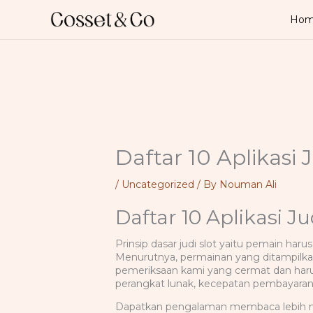
Skip
to
Ho
content
Daftar 10 Aplikasi 
/
Uncategorized
/ By
Nouman Ali
Daftar 10 Aplikasi J
Prinsip dasar judi slot yaitu pemain ha
Menurutnya, permainan yang ditampilkan 
pemeriksaan kami yang cermat dan harus
perangkat lunak, kecepatan pembayaran
Dapatkan pengalaman membaca lebih nyam