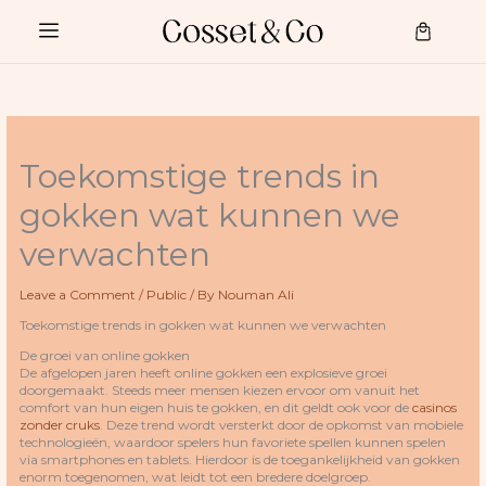
Skip
to
Cart
content
Toekomstige trends in
gokken wat kunnen we
verwachten
Leave a Comment
/
Public
/ By
Nouman Ali
Toekomstige trends in gokken wat kunnen we verwachten
De groei van online gokken
De afgelopen jaren heeft online gokken een explosieve groei
doorgemaakt. Steeds meer mensen kiezen ervoor om vanuit het
comfort van hun eigen huis te gokken, en dit geldt ook voor de
casinos
zonder cruks
. Deze trend wordt versterkt door de opkomst van mobiele
technologieën, waardoor spelers hun favoriete spellen kunnen spelen
via smartphones en tablets. Hierdoor is de toegankelijkheid van gokken
enorm toegenomen, wat leidt tot een bredere doelgroep.