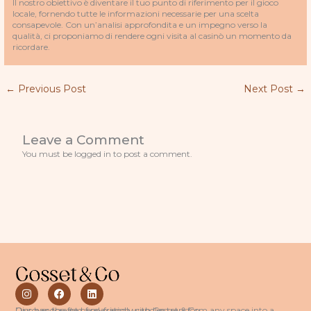
Il nostro obiettivo è diventare il tuo punto di riferimento per il gioco
locale, fornendo tutte le informazioni necessarie per una scelta
consapevole. Con un’analisi approfondita e un impegno verso la
qualità, ci proponiamo di rendere ogni visita al casinò un momento da
ricordare.
←
Previous Post
Next Post
→
Leave a Comment
You must be logged in to post a comment.
I
F
L
n
a
i
s
c
n
Discover the art of relaxation with Cosset & Co.
Our handcrafted, eco-friendly candles transform any space into a