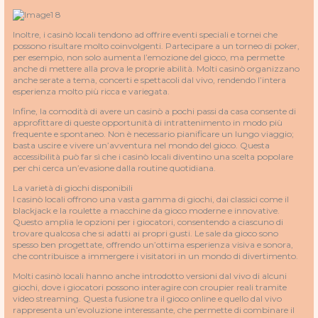
Inoltre, i casinò locali tendono ad offrire eventi speciali e tornei che
possono risultare molto coinvolgenti. Partecipare a un torneo di poker,
per esempio, non solo aumenta l’emozione del gioco, ma permette
anche di mettere alla prova le proprie abilità. Molti casinò organizzano
anche serate a tema, concerti e spettacoli dal vivo, rendendo l’intera
esperienza molto più ricca e variegata.
Infine, la comodità di avere un casinò a pochi passi da casa consente di
approfittare di queste opportunità di intrattenimento in modo più
frequente e spontaneo. Non è necessario pianificare un lungo viaggio;
basta uscire e vivere un’avventura nel mondo del gioco. Questa
accessibilità può far sì che i casinò locali diventino una scelta popolare
per chi cerca un’evasione dalla routine quotidiana.
La varietà di giochi disponibili
I casinò locali offrono una vasta gamma di giochi, dai classici come il
blackjack e la roulette a macchine da gioco moderne e innovative.
Questo amplia le opzioni per i giocatori, consentendo a ciascuno di
trovare qualcosa che si adatti ai propri gusti. Le sale da gioco sono
spesso ben progettate, offrendo un’ottima esperienza visiva e sonora,
che contribuisce a immergere i visitatori in un mondo di divertimento.
Molti casinò locali hanno anche introdotto versioni dal vivo di alcuni
giochi, dove i giocatori possono interagire con croupier reali tramite
video streaming. Questa fusione tra il gioco online e quello dal vivo
rappresenta un’evoluzione interessante, che permette di combinare il