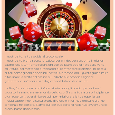
Il nostro sito: la tua guida al gioco locale
Il nostro sito è una risorsa preziosa per chi desidera scoprire i migliori
casinò locali. Offriamo recensioni dettagliate e aggiornate delle varie
strutture, permettendo ai visitatori di confrontare le opzioni in base a
criteri come giochi disponibili, servizi e promozioni. Questa guida mira
a facilitare la scelta del casinò più adatto alle proprie esigenze,
garantendo un’esperienza di gioco soddisfacente e sicura.
Inoltre, forniamo articoli informativi e consigli pratici per aiutare i
giocatori a navigare nel mondo del gioco. Sia che tu sia un principiante
o un esperto, troverai risorse utili per migliorare la tua esperienza,
inclusi suggerimenti su strategie di gioco e informazioni sulle ultime
tendenze nel settore. Siamo qui per supportarti nella tua avventura di
gioco, passo dopo passo.