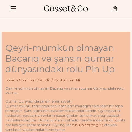
Skip
to
Cart
content
Qeyri-mümkün olmayan
Bacarıq və şansın qumar
dünyasındakı rolu Pin Up
Leave a Comment
/
Public
/ By
Nouman Ali
Qeyri-mümkün olmayan Bacarıq və şansın qumar dünyasındakı rolu
Pin Up
Qumar dünyasında şansın əhəmiyyəti
Qumar oyunu, tarixi boyunca insanların marağını cəlb edən bir sahə
olmuşdur. Şans, qumarın əsas elementlərindən biridir. Oyunçuların
nəticələri, çox zaman onların bacarığından asılı olmayaraq, təsadüfi
hadisələrə bağlıdır. Bu da qumarın cəlbedici tərəflərindən biridir, çünki
hər kəs eyni şansa sahibdir. Oyunçular
pin-up casino giriş
etdikdə,
şanslarını və bacarıqlarını sınayırlar.