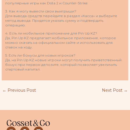
популярные игры как Dota 2 и Counter-Strike.
3. Как я могу вывести свои выигрыши?
Для вывода средств перейдите в раздел «Касса» и выберите
метод вывода. Придется указать сумму и подтвердить
операцию.
4. Есть ли мобильное приложение для Pin Up KZ?
Да, Pin Up KZ предлагает мобильное приложение, которое
можно скачать на официальном сайте и использовать для
ставок на ходу.
5. Есть ли бонусы для новых игроков?
Да, на Pin Up KZ новые игроки могут получить приветственный
бонус при первом депозите, который позволяет увеличить
стартовый капитал.
←
Previous Post
Next Post
→
I
F
L