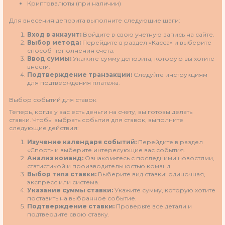
Криптовалюты (при наличии)
Для внесения депозита выполните следующие шаги:
Вход в аккаунт:
Войдите в свою учетную запись на сайте.
Выбор метода:
Перейдите в раздел «Касса» и выберите
способ пополнения счета.
Ввод суммы:
Укажите сумму депозита, которую вы хотите
внести.
Подтверждение транзакции:
Следуйте инструкциям
для подтверждения платежа.
Выбор событий для ставок
Теперь, когда у вас есть деньги на счету, вы готовы делать
ставки. Чтобы выбрать события для ставок, выполните
следующие действия:
Изучение календаря событий:
Перейдите в раздел
«Спорт» и выберите интересующие вас события.
Анализ команд:
Ознакомьтесь с последними новостями,
статистикой и производительностью команд.
Выбор типа ставки:
Выберите вид ставки: одиночная,
экспресс или система.
Указание суммы ставки:
Укажите сумму, которую хотите
поставить на выбранное событие.
Подтверждение ставки:
Проверьте все детали и
подтвердите свою ставку.