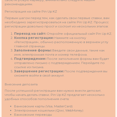
рекомендациям.
Регистрация на сайте Pin Up KZ
Первым шагом перед тем, как сделать свои первые ставки, вам
необходимо зарегистрироваться на сайте Pin Up KZ. Процесс
регистрации довольно прост и состоит из нескольких этапов:
Переход на сайт:
Откройте официальный сайт Pin Up KZ.
Кнопка регистрации:
Нажмите на кнопку
«Регистрация», обычно расположенную в верхнем углу
главной страницы.
Заполнение формы:
Введите свои данные, такие как
имя, электронная почта и номер телефона.
Подтверждение:
После заполнения формы вам будет
отправлено письмо с подтверждением. Перейдите по
ссылке из письма.
Завершение регистрации:
После подтверждения вы
сможете войти в свой аккаунт.
Внесение депозита
После успешной регистрации вам нужно внести депозит,
чтобы начать делать ставки. Pin Up KZ предлагает несколько
удобных способов пополнения счета:
Банковские карты (Visa, MasterCard)
Электронные кошельки (Qiwi, WebMoney)
Банковские переводы