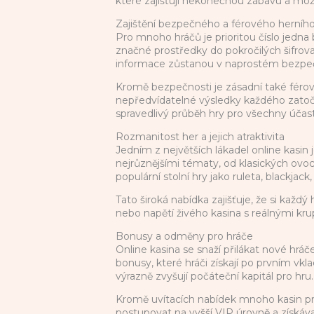
které zajišťují nekonečnou zábavu a mo
Zajištění bezpečného a férového herního
Pro mnoho hráčů je prioritou číslo jedna
značné prostředky do pokročilých šifrova
informace zůstanou v naprostém bezpe
Kromě bezpečnosti je zásadní také férovo
nepředvídatelné výsledky každého zatočen
spravedlivý průběh hry pro všechny účast
Rozmanitost her a jejich atraktivita
Jedním z největších lákadel online kasin
nejrůznějšími tématy, od klasických ov
populární stolní hry jako ruleta, blackja
Tato široká nabídka zajišťuje, že si každ
nebo napětí živého kasina s reálnými kru
Bonusy a odměny pro hráče
Online kasina se snaží přilákat nové hráč
bonusy, které hráči získají po prvním v
výrazně zvyšují počáteční kapitál pro hru.
Kromě uvítacích nabídek mnoho kasin prov
postupovat na vyšší VIP úrovně a získáva