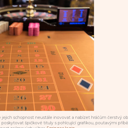
 jejich schopnost neustále inovovat a nabízet hráčům čerstvý ob
poskytovat špičkové tituly s pohlcující grafikou, poutavými pří