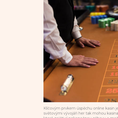
Klíčovým prvkem úspěchu online kasin je
světovými vývojáři her tak mohou kasina 