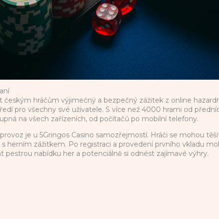
aní
ut českým hráčům výjimečný a bezpečný zážitek z online hazardní
tředí pro všechny své uživatele. S více než 4000 hrami od přední
tupná na všech zařízeních, od počítačů po mobilní telefony.
 provoz je u 5Gringos Casino samozřejmostí. Hráči se mohou těši
 s herním zážitkem. Po registraci a provedení prvního vkladu moho
 pestrou nabídku her a potenciálně si odnést zajímavé výhry.