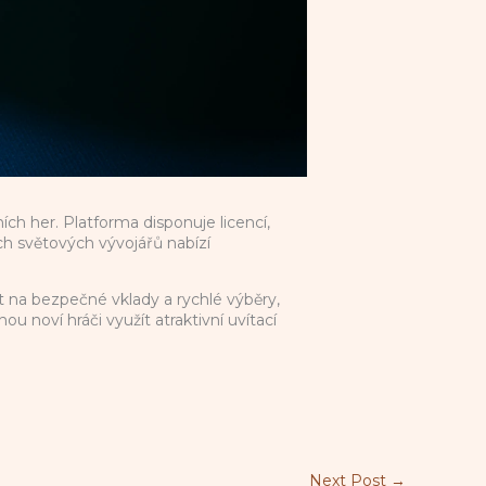
ch her. Platforma disponuje licencí,
ch světových vývojářů nabízí
t na bezpečné vklady a rychlé výběry,
u noví hráči využít atraktivní uvítací
Next Post
→