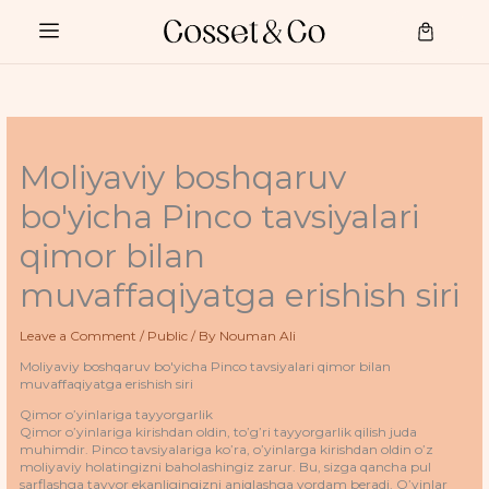
Skip
to
Cart
content
Moliyaviy boshqaruv
bo'yicha Pinco tavsiyalari
qimor bilan
muvaffaqiyatga erishish siri
Leave a Comment
/
Public
/ By
Nouman Ali
Moliyaviy boshqaruv bo'yicha Pinco tavsiyalari qimor bilan
muvaffaqiyatga erishish siri
Qimor o’yinlariga tayyorgarlik
Qimor o’yinlariga kirishdan oldin, to’g’ri tayyorgarlik qilish juda
muhimdir. Pinco tavsiyalariga ko’ra, o’yinlarga kirishdan oldin o’z
moliyaviy holatingizni baholashingiz zarur. Bu, sizga qancha pul
sarflashga tayyor ekanligingizni aniqlashga yordam beradi. O’yinlar