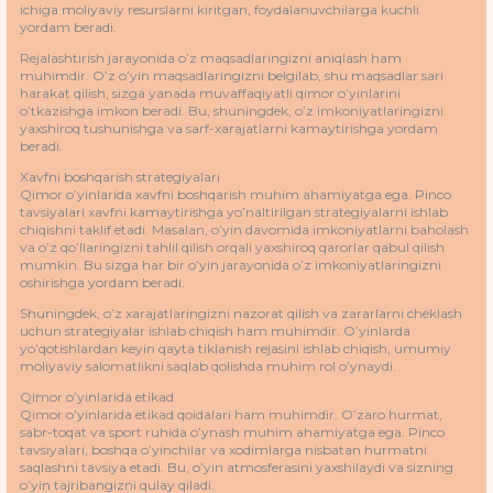
ichiga moliyaviy resurslarni kiritgan, foydalanuvchilarga kuchli
yordam beradi.
Rejalashtirish jarayonida o’z maqsadlaringizni aniqlash ham
muhimdir. O’z o’yin maqsadlaringizni belgilab, shu maqsadlar sari
harakat qilish, sizga yanada muvaffaqiyatli qimor o’yinlarini
o’tkazishga imkon beradi. Bu, shuningdek, o’z imkoniyatlaringizni
yaxshiroq tushunishga va sarf-xarajatlarni kamaytirishga yordam
beradi.
Xavfni boshqarish strategiyalari
Qimor o’yinlarida xavfni boshqarish muhim ahamiyatga ega. Pinco
tavsiyalari xavfni kamaytirishga yo’naltirilgan strategiyalarni ishlab
chiqishni taklif etadi. Masalan, o’yin davomida imkoniyatlarni baholash
va o’z qo’llaringizni tahlil qilish orqali yaxshiroq qarorlar qabul qilish
mumkin. Bu sizga har bir o’yin jarayonida o’z imkoniyatlaringizni
oshirishga yordam beradi.
Shuningdek, o’z xarajatlaringizni nazorat qilish va zararlarni cheklash
uchun strategiyalar ishlab chiqish ham muhimdir. O’yinlarda
yo’qotishlardan keyin qayta tiklanish rejasini ishlab chiqish, umumiy
moliyaviy salomatlikni saqlab qolishda muhim rol o’ynaydi.
Qimor o’yinlarida etikad
Qimor o’yinlarida etikad qoidalari ham muhimdir. O’zaro hurmat,
sabr-toqat va sport ruhida o’ynash muhim ahamiyatga ega. Pinco
tavsiyalari, boshqa o’yinchilar va xodimlarga nisbatan hurmatni
saqlashni tavsiya etadi. Bu, o’yin atmosferasini yaxshilaydi va sizning
o’yin tajribangizni qulay qiladi.