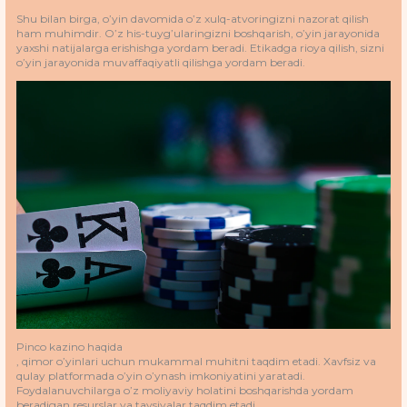
Shu bilan birga, o’yin davomida o’z xulq-atvoringizni nazorat qilish
ham muhimdir. O’z his-tuyg’ularingizni boshqarish, o’yin jarayonida
yaxshi natijalarga erishishga yordam beradi. Etikadga rioya qilish, sizni
o’yin jarayonida muvaffaqiyatli qilishga yordam beradi.
Pinco kazino haqida
, qimor o’yinlari uchun mukammal muhitni taqdim etadi. Xavfsiz va
qulay platformada o’yin o’ynash imkoniyatini yaratadi.
Foydalanuvchilarga o’z moliyaviy holatini boshqarishda yordam
beradigan resurslar va tavsiyalar taqdim etadi.