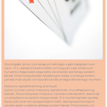
Shuningdek, qimor o’yinlariga yo’naltirilgan vaqtni belgilash ham
zarur. O’z vaqtida to’xtashni bilish va muayyan vaqt ichida o’yin
o’ynashni chegaralash sizga katta zararlardan qochishga yordam
beradi. Pinco tavsiyalaridan foydalangan holda, o’yinlarga kirishni
yanada mas’uliyatli va nazoratli tarzda amalga oshirishingiz mumkin.
Moliyaviy rejalashtirishning ahamiyati
Qimor o’yinlari uchun moliyaviy rejalashtirish, muvaffaqiyatning
kalitidir. Pinco tavsiyalari moliyaviy nazoratni olib borishni, daromad
va xarajatlarni kuzatishni tavsiya qiladi. O’z o’yinlaringizdan qanday
foyda yoki zarar ko’rayotganingizni bilish, keyingi qarorlaringizni
yanada asosli va oqilona qilishga yordam beradi. Pinco kazino, o’z