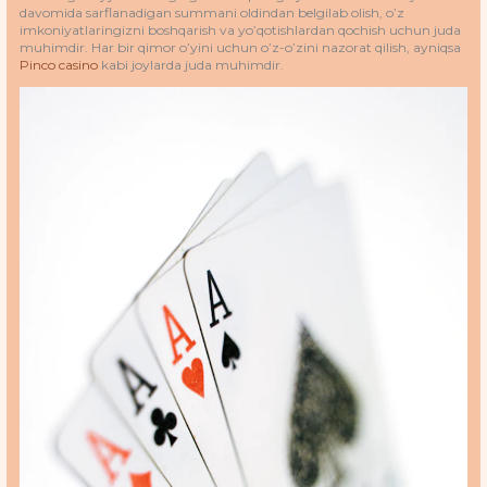
davomida sarflanadigan summani oldindan belgilab olish, o’z
imkoniyatlaringizni boshqarish va yo’qotishlardan qochish uchun juda
muhimdir. Har bir qimor o’yini uchun o’z-o’zini nazorat qilish, ayniqsa
Pinco casino
kabi joylarda juda muhimdir.