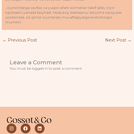
, o’yinchilarga xavfsiz va yuqori sifatli xizmatlar taklif qilib, o’yin
tajribasini yanada boyitadi. Moliyaviy boshqaruv bo’yicha tavsiyalar
yordamida, siz qimor o’yinlarida muvaffaqiyatga erishishingiz
mumkin.
←
Previous Post
Next Post
→
Leave a Comment
You must be logged in to post a comment.
I
F
L
n
a
i