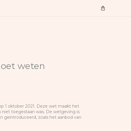
Cart
moet weten
 op 1 oktober 2021. Deze wet maakt het
 niet toegestaan was. De wetgeving is
en geïntroduceerd, zoals het aanbod van