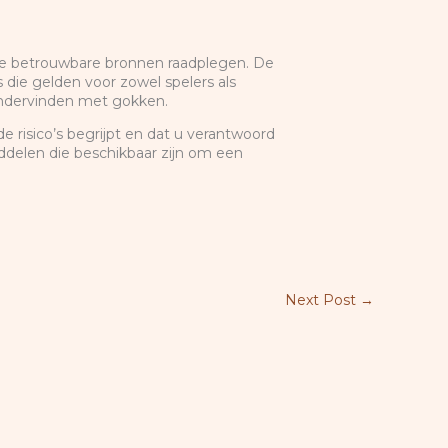
nde betrouwbare bronnen raadplegen. De
 die gelden voor zowel spelers als
 ondervinden met gokken.
 risico’s begrijpt en dat u verantwoord
ddelen die beschikbaar zijn om een
Next Post
→