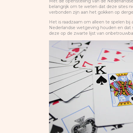
Met de openstelling van de Nederlandse 
belangrijk om te weten dat deze sites ni
verbonden zijn aan het gokken op dergel
Het is raadzaam om alleen te spelen bij 
Nederlandse wetgeving houden en dat spe
deze op de zwarte lijst van onbetrouwba