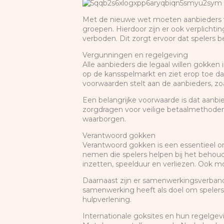
Met de nieuwe wet moeten aanbieders v
groepen. Hierdoor zijn er ook verplicht
verboden. Dit zorgt ervoor dat spelers 
Vergunningen en regelgeving
Alle aanbieders die legaal willen gokke
op de kansspelmarkt en ziet erop toe dat
voorwaarden stelt aan de aanbieders, zoa
Een belangrijke voorwaarde is dat aanb
zorgdragen voor veilige betaalmethoden 
waarborgen.
Verantwoord gokken
Verantwoord gokken is een essentieel o
nemen die spelers helpen bij het behou
inzetten, speelduur en verliezen. Ook m
Daarnaast zijn er samenwerkingsverband
samenwerking heeft als doel om spelers 
hulpverlening.
Internationale goksites en hun regelgev