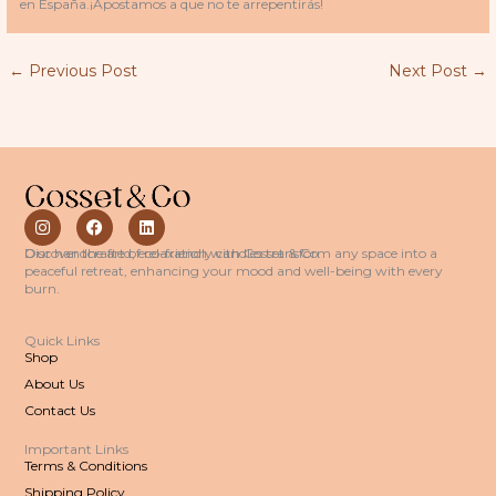
en España.¡Apostamos a que no te arrepentirás!
←
Previous Post
Next Post
→
I
F
L
n
a
i
s
c
n
Discover the art of relaxation with Cosset & Co.
Our handcrafted, eco-friendly candles transform any space into a
t
e
k
peaceful retreat, enhancing your mood and well-being with every
a
b
e
burn.
g
o
d
r
o
i
a
k
n
Quick Links
m
Shop
About Us
Contact Us
Important Links
Terms & Conditions
Shipping Policy