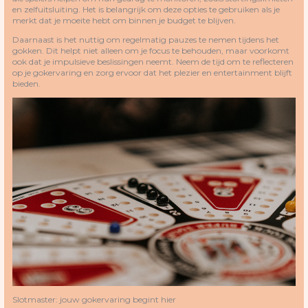
en zelfuitsluiting. Het is belangrijk om deze opties te gebruiken als je
merkt dat je moeite hebt om binnen je budget te blijven.
Daarnaast is het nuttig om regelmatig pauzes te nemen tijdens het
gokken. Dit helpt niet alleen om je focus te behouden, maar voorkomt
ook dat je impulsieve beslissingen neemt. Neem de tijd om te reflecteren
op je gokervaring en zorg ervoor dat het plezier en entertainment blijft
bieden.
Slotmaster: jouw gokervaring begint hier