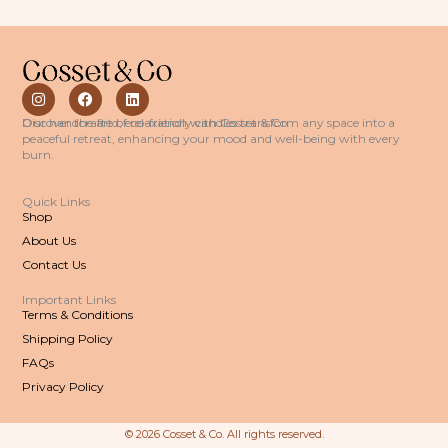
I
F
L
n
a
i
s
c
n
Discover the art of relaxation with Cosset & Co.
Our handcrafted, eco-friendly candles transform any space into a
t
e
k
peaceful retreat, enhancing your mood and well-being with every
a
b
e
burn.
g
o
d
r
o
i
a
k
n
Quick Links
m
Shop
About Us
Contact Us
Important Links
Terms & Conditions
Shipping Policy
FAQs
Privacy Policy
©
2026
Cosset & Co. All rights reserved.