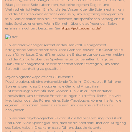
Blackjack oder Spielautomaten, hat seine eigenen Regeln und
Wahrscheinlichkeiten. Ein fundiertes Wissen über die Spielmechaniken
und die Chancen kann entscheidend sein, um langfristig erfolgreich zu
sein. Spieler sollten sich die Zeit nehmen, die spezifischen Strategien für
jedes Spiel zu erlernen. Wenn Sie mehr über die aufregenden Spiele
erfahren möchten, besuchen Sie
https://jettbetcasino.de/
.
Ein weiterer wichtiger Aspekt ist das Bankroll-Management.
Erfolgreiche Spieler setzen sich klare Grenzen, sowohl für Gewinne als
auch für Verluste. Dies hilft, emotionale Entscheidungen zu vermeiden
und die Kontrolle über das Spielverhalten zu behalten. Ein gutes
Bankroll-Management ist eine der effektivsten Strategien, um seine
Spielzeit nachhaltig zu gestalten.
Psychologische Aspekte des Glücksspiels
Psychologie spielt eine entscheidende Rolle im Glücksspiel. Erfahrene
Spieler wissen, dass Emotionen wie Gier und Angst ihre
Entscheidungen beeinflussen können. Ein kühler Kopf ist daher
unerlässlich, um rationale Entscheidungen zu treffen. Techniken wie
Meditation oder das Führen eines Spiel-Tagebuchs können helfen, die
eigenen Emotionen besser zu steuern und das Spielverhalten zu
analysieren.
Ein weiterer psychologischer Faktor ist die Wahrnehmung von Glück
und Pech. Viele Spieler glauben, dass sie die Kontrolle über den Ausgang
des Spiels haben. Dies kann dazu führen, dass sie riskante