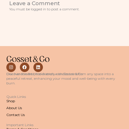
Leave a Comment
You must be logged in to post a comment.
I
F
L
n
a
i
s
c
n
Discover the art of relaxation with Cosset & Co.
Our handcrafted, eco-friendly candles transform any space into a
t
e
k
peaceful retreat, enhancing your mood and well-being with every
a
b
e
burn.
g
o
d
r
o
i
a
k
n
Quick Links
m
Shop
About Us
Contact Us
Important Links