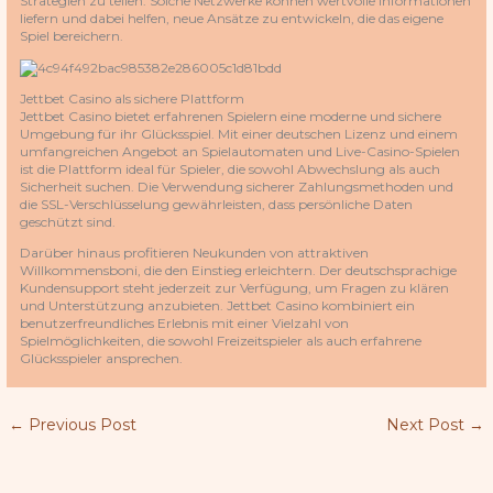
Strategien zu teilen. Solche Netzwerke können wertvolle Informationen
liefern und dabei helfen, neue Ansätze zu entwickeln, die das eigene
Spiel bereichern.
Jettbet Casino als sichere Plattform
Jettbet Casino bietet erfahrenen Spielern eine moderne und sichere
Umgebung für ihr Glücksspiel. Mit einer deutschen Lizenz und einem
umfangreichen Angebot an Spielautomaten und Live-Casino-Spielen
ist die Plattform ideal für Spieler, die sowohl Abwechslung als auch
Sicherheit suchen. Die Verwendung sicherer Zahlungsmethoden und
die SSL-Verschlüsselung gewährleisten, dass persönliche Daten
geschützt sind.
Darüber hinaus profitieren Neukunden von attraktiven
Willkommensboni, die den Einstieg erleichtern. Der deutschsprachige
Kundensupport steht jederzeit zur Verfügung, um Fragen zu klären
und Unterstützung anzubieten. Jettbet Casino kombiniert ein
benutzerfreundliches Erlebnis mit einer Vielzahl von
Spielmöglichkeiten, die sowohl Freizeitspieler als auch erfahrene
Glücksspieler ansprechen.
←
Previous Post
Next Post
→