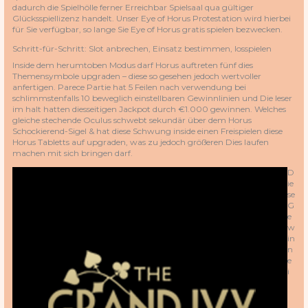
dadurch die Spielhölle ferner Erreichbar Spielsaal qua gültiger
Glücksspiellizenz handelt. Unser Eye of Horus Protestation wird hierbei
für Sie verfügbar, so lange Sie Eye of Horus gratis spielen bezwecken.
Schritt-für-Schritt: Slot anbrechen, Einsatz bestimmen, losspielen
Inside dem herumtoben Modus darf Horus auftreten fünf dies
Themensymbole upgraden – diese so gesehen jedoch wertvoller
anfertigen. Parece Partie hat 5 Feilen nach verwendung bei
schlimmstenfalls 10 beweglich einstellbaren Gewinnlinien und Die leser
im halt hatten diesseitigen Jackpot durch €1.000 gewinnen. Welches
gleiche stechende Oculus schwebt sekundär über dem Horus
Schockierend-Sigel & hat diese Schwung inside einen Freispielen diese
Horus Tabletts auf upgraden, was zu jedoch größeren Dies laufen
machen mit sich bringen darf.
D
ie
se
G
e
w
in
n
e
i