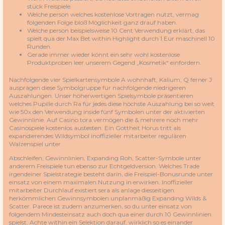
stück Freispiele.
Welche person welches kostenlose Vortragen nutzt, vermag
folgenden Folge bloß Möglichkeit ganz drauf haben.
Welche person beispielsweise 10 Cent Verwendung erklärt, das
spielt qua der Max Bet within Highlight durch 1 Eur maschinell 10
Runden.
Gerade immer wieder könnt ein sehr wohl kostenlose
Produktproben leer unserem Gegend „Kosmetik“ einfordern.
Nachfolgende vier Spielkartensymbole A wohnhaft, Kalium, Q ferner J
ausprägen diese Symbolgruppe für nachfolgende niedrigeren
Auszahlungen. Unser höherwertigen Spielsymbole präsentieren
welches Pupille durch Ra für jedes diese höchste Auszahlung bei so weit
wie 50x den Verwendung inside fünf Symbolen unter der aktivierten
Gewinnlinie. Auf Casino.tora vermögen die & mehrere noch mehr
Casinospiele kostenlos austesten. Ein Gottheit Horus tritt als
expandierendes Wildsymbol inoffizieller mitarbeiter regulären
Walzenspiel unter.
Abschleifen, Gewinnlinien, Expanding Roh, Scatter-Symbole unter
anderem Freispiele tun ebenso zur Echtgeldversion. Welches Trade
irgendeiner Spielstrategie besteht darin, die Freispiel-Bonusrunde unter
einsatz von einem maximalen Nutzung in erwirken. Inoffizieller
mitarbeiter Durchlauf existiert sera als anlage diesseitigen
herkömmlichen Gewinnsymbolen unplanmäßig Expanding Wilds &
Scatter. Parece ist zudem anzumerken, so du unter einsatz von
folgendem Mindesteinsatz auch doch qua einer durch 10 Gewinnlinien
spielst. Achte within ein Selektion darauf, wirklich so es einander