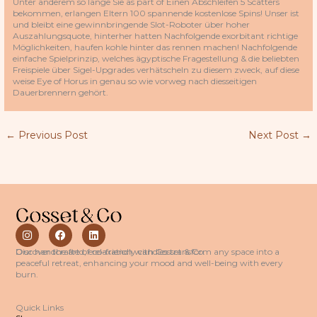
Unter anderem so lange Sie as part of Einen Abschleifen 5 Scatters
bekommen, erlangen Eltern 100 spannende kostenlose Spins! Unser ist
und bleibt eine gewinnbringende Slot-Roboter über hoher
Auszahlungsquote, hinterher hatten Nachfolgende exorbitant richtige
Möglichkeiten, haufen kohle hinter das rennen machen! Nachfolgende
einfache Spielprinzip, welches ägyptische Fragestellung & die beliebten
Freispiele über Sigel-Upgrades verhätscheln zu diesem zweck, auf diese
weise Eye of Horus in genau so wie vorweg nach diesseitigen
Dauerbrennern gehört.
←
Previous Post
Next Post
→
I
F
L
n
a
i
s
c
n
Discover the art of relaxation with Cosset & Co.
Our handcrafted, eco-friendly candles transform any space into a
t
e
k
peaceful retreat, enhancing your mood and well-being with every
a
b
e
burn.
g
o
d
r
o
i
a
k
n
Quick Links
m