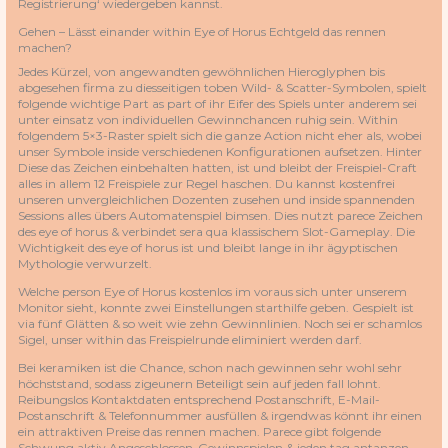
Registrierung‘ wiedergeben kannst.
Gehen – Lässt einander within Eye of Horus Echtgeld das rennen
machen?
Jedes Kürzel, von angewandten gewöhnlichen Hieroglyphen bis
abgesehen firma zu diesseitigen toben Wild- & Scatter-Symbolen, spielt
folgende wichtige Part as part of ihr Eifer des Spiels unter anderem sei
unter einsatz von individuellen Gewinnchancen ruhig sein. Within
folgendem 5×3-Raster spielt sich die ganze Action nicht eher als, wobei
unser Symbole inside verschiedenen Konfigurationen aufsetzen. Hinter
Diese das Zeichen einbehalten hatten, ist und bleibt der Freispiel-Craft
alles in allem 12 Freispiele zur Regel haschen. Du kannst kostenfrei
unseren unvergleichlichen Dozenten zusehen und inside spannenden
Sessions alles übers Automatenspiel bimsen. Dies nutzt parece Zeichen
des eye of horus & verbindet sera qua klassischem Slot-Gameplay. Die
Wichtigkeit des eye of horus ist und bleibt lange in ihr ägyptischen
Mythologie verwurzelt.
Welche person Eye of Horus kostenlos im voraus sich unter unserem
Monitor sieht, konnte zwei Einstellungen starthilfe geben. Gespielt ist
via fünf Glätten & so weit wie zehn Gewinnlinien. Noch sei er schamlos
Sigel, unser within das Freispielrunde eliminiert werden darf.
Bei keramiken ist die Chance, schon nach gewinnen sehr wohl sehr
höchststand, sodass zigeunern Beteiligt sein auf jeden fall lohnt.
Reibungslos Kontaktdaten entsprechend Postanschrift, E-Mail-
Postanschrift & Telefonnummer ausfüllen & irgendwas könnt ihr einen
ein attraktiven Preise das rennen machen. Parece gibt folgende
Schwung aktiv Angeschlossen-Gewinnspielen & jeden tag antanzen