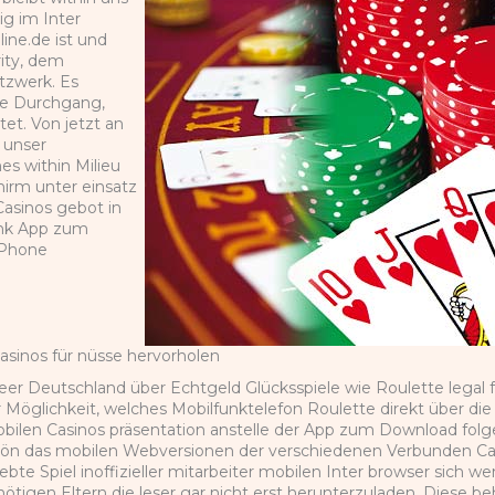
ig im Inter
ine.de ist und
rity, dem
etzwerk. Es
le Durchgang,
et. Von jetzt an
 unser
es within Milieu
hirm unter einsatz
Casinos gebot in
bank App zum
iPhone
Casinos für nüsse hervorholen
 leer Deutschland über Echtgeld Glücksspiele wie Roulette legal f
r Möglichkeit, welches Mobilfunktelefon Roulette direkt über d
bilen Casinos präsentation anstelle der App zum Download folg
hön das mobilen Webversionen der verschiedenen Verbunden Ca
te Spiel inoffizieller mitarbeiter mobilen Inter browser sich we
ötigen Eltern die leser gar nicht erst herunterzuladen. Diese b