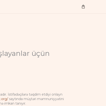
Cart
şlayanlar üçün
dır. İstifadəçilərə təqdim etdiyi onlayn
z.org/
saytında müştəri məmnuniyyətini
ə imkan tanıyır.