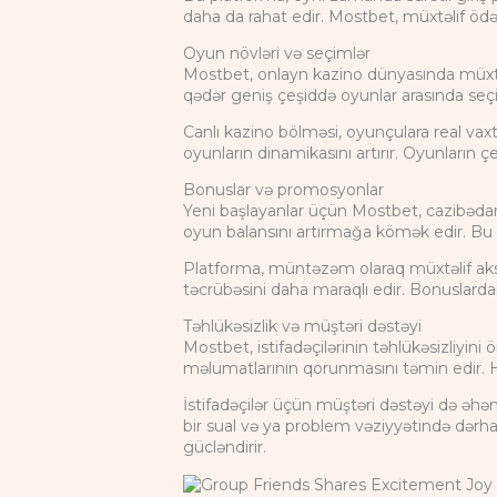
daha da rahat edir. Mostbet, müxtəlif ödəni
Oyun növləri və seçimlər
Mostbet, onlayn kazino dünyasında müxtəli
qədər geniş çeşiddə oyunlar arasında seçi
Canlı kazino bölməsi, oyunçulara real vaxt
oyunların dinamikasını artırır. Oyunların ç
Bonuslar və promosyonlar
Yeni başlayanlar üçün Mostbet, cazibədar 
oyun balansını artırmağa kömək edir. Bu b
Platforma, müntəzəm olaraq müxtəlif aksiya
təcrübəsini daha maraqlı edir. Bonuslard
Təhlükəsizlik və müştəri dəstəyi
Mostbet, istifadəçilərinin təhlükəsizliyin
məlumatlarının qorunmasını təmin edir. He
İstifadəçilər üçün müştəri dəstəyi də əhəm
bir sual və ya problem vəziyyətində dərha
gücləndirir.