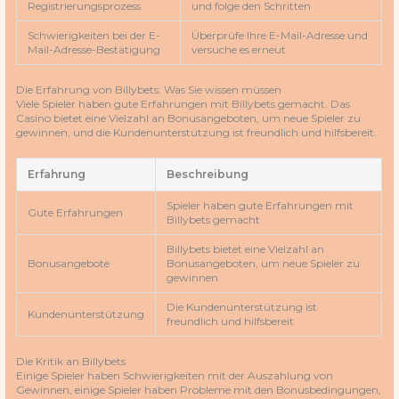
Registrierungsprozess
und folge den Schritten
Schwierigkeiten bei der E-
Überprüfe Ihre E-Mail-Adresse und
Mail-Adresse-Bestätigung
versuche es erneut
Die Erfahrung von Billybets: Was Sie wissen müssen
Viele Spieler haben gute Erfahrungen mit Billybets gemacht. Das
Casino bietet eine Vielzahl an Bonusangeboten, um neue Spieler zu
gewinnen, und die Kundenunterstützung ist freundlich und hilfsbereit.
Erfahrung
Beschreibung
Spieler haben gute Erfahrungen mit
Gute Erfahrungen
Billybets gemacht
Billybets bietet eine Vielzahl an
Bonusangebote
Bonusangeboten, um neue Spieler zu
gewinnen
Die Kundenunterstützung ist
Kundenunterstützung
freundlich und hilfsbereit
Die Kritik an Billybets
Einige Spieler haben Schwierigkeiten mit der Auszahlung von
Gewinnen, einige Spieler haben Probleme mit den Bonusbedingungen,