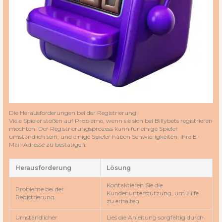
Die Herausforderungen bei der Registrierung
Viele Spieler stoßen auf Probleme, wenn sie sich bei Billybets registrieren
möchten. Der Registrierungsprozess kann für einige Spieler
umständlich sein, und einige Spieler haben Schwierigkeiten, ihre E-
Mail-Adresse zu bestätigen.
Herausforderung
Lösung
Kontaktieren Sie die
Probleme bei der
Kundenunterstützung, um Hilfe
Registrierung
zu erhalten
Umständlicher
Lies die Anleitung sorgfältig durch