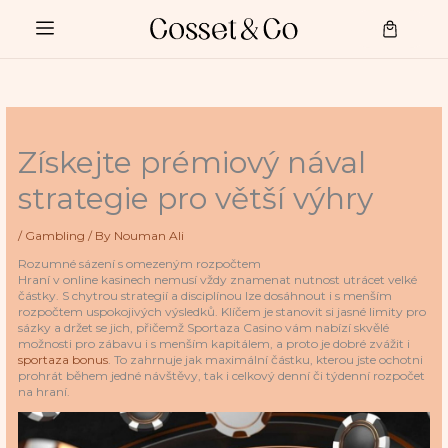
Skip
to
Cart
content
Získejte prémiový nával
strategie pro větší výhry
/
Gambling
/ By
Nouman Ali
Rozumné sázení s omezeným rozpočtem
Hraní v online kasinech nemusí vždy znamenat nutnost utrácet velké
částky. S chytrou strategií a disciplínou lze dosáhnout i s menším
rozpočtem uspokojivých výsledků. Klíčem je stanovit si jasné limity pro
sázky a držet se jich, přičemž Sportaza Casino vám nabízí skvělé
možnosti pro zábavu i s menším kapitálem, a proto je dobré zvážit i
sportaza bonus
. To zahrnuje jak maximální částku, kterou jste ochotni
prohrát během jedné návštěvy, tak i celkový denní či týdenní rozpočet
na hraní.