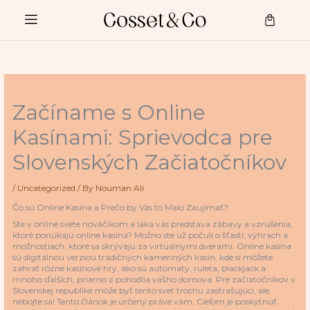
Skip
to
Cart
content
Začíname s Online
Kasínami: Sprievodca pre
Slovenských Začiatočníkov
/
Uncategorized
/ By
Nouman Ali
Čo sú Online Kasína a Prečo by Vás to Malo Zaujímať?
Ste v online svete nováčikom a láka vás predstava zábavy a vzrušenia,
ktoré ponúkajú online kasína? Možno ste už počuli o šťastí, výhrach a
možnostiach, ktoré sa skrývajú za virtuálnymi dverami. Online kasína
sú digitálnou verziou tradičných kamenných kasín, kde si môžete
zahrať rôzne kasínové hry, ako sú automaty, ruleta, blackjack a
mnoho ďalších, priamo z pohodlia vášho domova. Pre začiatočníkov v
Slovenskej republike môže byť tento svet trochu zastrašujúci, ale
nebojte sa! Tento článok je určený práve vám. Cieľom je poskytnúť