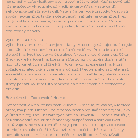
registrácii musíte vložiť peniaze na svoj hráčsky účet. Kasína ponúkajú
rôzne spôsoby vkladu, ako sú kreditné karty (Visa, Mastercard),
elektronické peňaženky (Skrill, Neteller) a bankové prevody. Vklady sú
zvyčajne okamžité, takže môžete začať hrať takmer okamžite. Pred
prvým vkladom si overte, či kasíno ponúka uvítací bonus. Mnohé
kasína ponúkajú bonusy za prvý vklad, ktoré vám môžu zvýšiť váš
počiatočný bankroll.
Výber Hier a Pravidlá
Výber hier v online kasínach je rozsiahly. Automaty sú najpopulárnejšie
a ponúkajú jednoduchú hrateľnosť a rôzne témy. Ruleta je klasická
stolová hra, kde tipujete na číslo alebo farbu, na ktorú padne guľôčka.
Blackjack je kartová hra, kde sa snažíte poraziť krupiéra dosiahnutím
hodnoty kariet čo najbližšie k 21. Poker je komplexnejšia hra, ktorá
vyžaduje strategické myslenie a zručnosť. Predtým, ako začnete hrať,
je dôležité, aby ste sa oboznámili s pravidlami každej hry. Väčšina kasín
ponúka bezplatné verzie hier, kde si môžete vyskúšať hru bez rizika
straty peňazí. Využite túto možnosť na precvičovanie a pochopenie
pravidiel.
Bezpečnosť a Zodpovedné Hranie
Bezpečnosť je v online kasínach kľúčová. Uistite sa, že kasíno, v ktorom
hráte, má platnú licenciu od renomovaného regulačného orgánu, ako
je Úrad pre reguláciu hazardných hier na Slovensku. Licencia zaručuje,
že kasíno dodržiava prísne štandardy bezpečnosti a spravodlivosti.
Používajte silné heslá a chráňte svoje prihlasovacie údaje. Zodpovedné
hranie je rovnako dôležité. Stanovte si rozpočet a držte sa ho. Nikdy
nehrajte s peniazmi, ktoré si nemôžete dovoliť prehrať. Využívajte