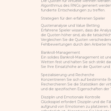
Die Quoten für virtuelle Rennen werden
Algorithmus des RNGs generiert werden.
fundierte Entscheidungen zu treffen.
Strategien für den erfahrenen Spieler
Quotenanalyse und Value Betting
Erfahrene Spieler wissen, dass die Anal
die Quoten höher sind, als die tatsächli
Vergleichen Sie die Quoten verschieden
Fehlbewertungen durch den Anbieter h
Bankroll-Management
Ein solides Bankroll-Management ist uner
Wetten fest und halten Sie sich strikt d
Sie Ihre Einsatzhöhe an die Quoten und 
Spezialisierung und Recherche
Konzentrieren Sie sich auf bestimmte R
Recherchieren Sie die Statistiken der v
und die spezifischen Eigenschaften der
Disziplin und Emotionale Kontrolle
Glücksspiel erfordert Disziplin und die 
aufgrund von Emotionen zu platzieren. B