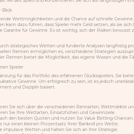
als Teil des Spiels und konzentrieren Sie sich auf langfristigen Erf
 Blick
nende Wettmöglichkeiten und die Chance auf schnelle Gewinne. 
kann dazu führen, dass Spieler mehr Geld setzen, als sie sich l
ne Garantie für Gewinne. Es ist wichtig, sich der Risiken bewusst
rch strategisches Wetten und fundierte Analysen langfristig profi
rtuellen Rennen ermöglichen es, verschiedene Strategien auszup
der Rennen bietet die Möglichkeit, das eigene Wissen und die Fäh
nen Spieler
änzung für das Portfolio des erfahrenen Glücksspielers. Sie bieten
rative Gewinne. Um erfolgreich zu sein, ist es jedoch unerlässlic
ent und Disziplin basiert.
ren Sie sich über die verschiedenen Rennarten, Wettmärkte und 
ren Sie Ihre Wettarten, Einsatzhöhen und Gewinnziele.
ach den besten Quoten und nutzen Sie Value Betting-Chancen.
 nur einen kleinen Prozentsatz Ihrer Bankroll pro Wette.
 impulsive Wetten und halten Sie sich an Ihre Strategie.