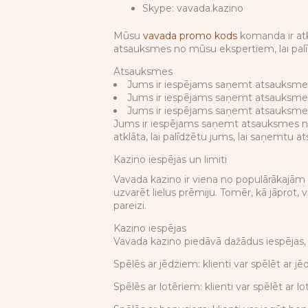
Skype: vavada.kazino
Mūsu
vavada promo kods
komanda ir atk
atsauksmes no mūsu ekspertiem, lai palī
Atsauksmes
Jums ir iespējams saņemt atsauksmes 
Jums ir iespējams saņemt atsauksmes 
Jums ir iespējams saņemt atsauksmes 
Jums ir iespējams saņemt atsauksmes no
atklāta, lai palīdzētu jums, lai saņemtu 
Kazino iespējas un limiti
Vavada kazino ir viena no populārākajām 
uzvarēt lielus prēmiju. Tomēr, kā jāprot, 
pareizi.
Kazino iespējas
Vavada kazino piedāvā dažādus iespējas, 
Spēlēs ar jēdziem: klienti var spēlēt ar 
Spēlēs ar lotēriem: klienti var spēlēt ar l