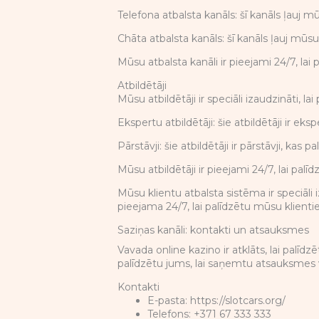
Telefona atbalsta kanāls: šī kanāls ļauj
Chāta atbalsta kanāls: šī kanāls ļauj mū
Mūsu atbalsta kanāli ir pieejami 24/7, la
Atbildētāji
Mūsu atbildētāji ir speciāli izaudzināti, 
Ekspertu atbildētāji: šie atbildētāji ir eks
Pārstāvji: šie atbildētāji ir pārstāvji, k
Mūsu atbildētāji ir pieejami 24/7, lai pa
Mūsu klientu atbalsta sistēma ir speciāli
pieejama 24/7, lai palīdzētu mūsu klient
Saziņas kanāli: kontakti un atsauksmes
Vavada online kazino ir atklāts, lai palī
palīdzētu jums, lai saņemtu atsauksmes v
Kontakti
E-pasta: https://slotcars.org/
Telefons: +371 67 333 333