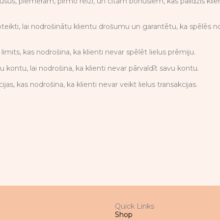
usus, piemēram, pirmo reizi, un citām bonusiem, kas palīdzīs klie
noteikti, lai nodrošinātu klientu drošumu un garantētu, ka spēlēs no
u limits, kas nodrošina, ka klienti nevar spēlēt lielus prēmiju.
avu kontu, lai nodrošina, ka klienti nevar pārvaldīt savu kontu.
cijas, kas nodrošina, ka klienti nevar veikt lielus transakcijas.
Quick Links
Shop