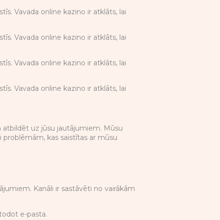
tīs. Vavada online kazino ir atklāts, lai
tīs. Vavada online kazino ir atklāts, lai
tīs. Vavada online kazino ir atklāts, lai
tīs. Vavada online kazino ir atklāts, lai
n atbildēt uz jūsu jautājumiem. Mūsu
ai problēmām, kas saistītas ar mūsu
utājumiem. Kanāli ir sastāvēti no vairākām
todot e-pasta.