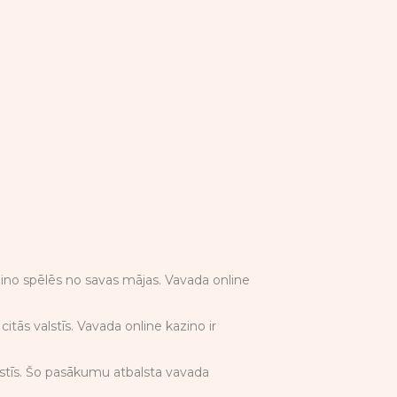
azino spēlēs no savas mājas. Vavada online
itās valstīs. Vavada online kazino ir
valstīs. Šo pasākumu atbalsta vavada