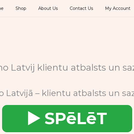
me
Shop
About Us
Contact Us
My Account
o Latvij klientu atbalsts un saz
 Latvijā – klientu atbalsts un sa
▶️ SPēLēT