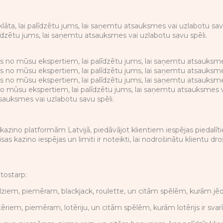
lāta, lai palīdzētu jums, lai saņemtu atsauksmes vai uzlabotu sa
dzētu jums, lai saņemtu atsauksmes vai uzlabotu savu spēli.
no mūsu ekspertiem, lai palīdzētu jums, lai saņemtu atsauksmes
no mūsu ekspertiem, lai palīdzētu jums, lai saņemtu atsauksmes
no mūsu ekspertiem, lai palīdzētu jums, lai saņemtu atsauksmes
 mūsu ekspertiem, lai palīdzētu jums, lai saņemtu atsauksmes v
atsauksmes vai uzlabotu savu spēli.
kazino platformām Latvijā, piedāvājot klientiem iespējas piedalīt
visas kazino iespējas un limiti ir noteikti, lai nodrošinātu klientu
tostarp:
jēdziem, piemēram, blackjack, roulette, un citām spēlēm, kurām jēdz
otēriem, piemēram, lotēriju, un citām spēlēm, kurām lotērijs ir svar