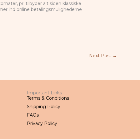
mater, pr. tilbyder alt siden klassiske
ommer ind online betalingsmulighederne
Next Post
→
Important Links
Terms & Conditions
Shipping Policy
FAQs
Privacy Policy