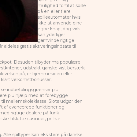
mulighed fortil at spille
på en eller flere
spilleautomater hvis
ikke at anvende dine
egne knap, dog virk
kan yderliger
garnvinde rigtige
deles gratis aktiveringsindsats til
e jackpot. Desuden tilbyder ma populære
tkriterier, udstrakt ganske vist bersærk
plevelsen på, er hjemmesiden eller
 klart velkomstbonusser.
atse indbetalingsgrænser plu
llere plu hjælp med at forebygge
be til mellemskoleklasse. Slots udgør den
raft af avancerede funktioner og
 med rigtige dealere på funk
 tilslutte casinoer, pr. har
ig. Alle spiltyper kan eksistere på danske