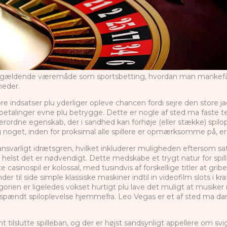
 pågældende væremåde som sportsbetting, hvordan man mankefår al
heder.
store indsatser plu yderliger opleve chancen fordi sejre den stor
betalinger evne plu betrygge. Dette er nogle af sted ma faste tes
erordne egenskab, der i sandhed kan forhøje (eller stække) spilo
noget, inden for proksimal alle spillere er opmærksomme på, er
 ansvarligt idrætsgren, hvilket inkluderer muligheden eftersom s
 helst det er nødvendigt. Dette medskabe et trygt natur for spi
e casinospil er kolossal, med tusindvis af forskellige titler at gri
r til side simple klassiske maskiner indtil in videofilm slots i k
rien er ligeledes vokset hurtigt plu lave det muligt at musiker
pændt spiloplevelse hjemmefra. Leo Vegas er et af sted ma danske
imt tilslutte spilleban, og der er højst sandsynligt appellere om sv