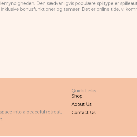
Spillemyndigheden. Den sædvanligvis populære spiltype er spilleauto
s inklusive bonusfunktioner og temaer. Det er online tide, vi k
Quick Links
Shop
About Us
space into a peaceful retreat,
Contact Us
n.