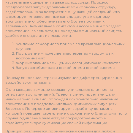
касательные ощущения и даже холод среды. Процесс
предполагает запуск добавочных зон корковых структур,
задействованных за восприятие ощущающей сведений. Это
формирует множественные каналы доступа к единому
воспоминанию, обеспечивая его более прочным к
забыванию. Значительнее контактов и ассоциаций обладает
впечатление, в частности, в Покердом официальный сайт, тем
удобнее его достать из мышления.
Усиление сенсорного приема во время эмоциональных
случаев
Построение множественных нервных маршрутов к
воспоминанию
Формирование насыщенных ассоциативных контактов
Запуск автобиографической мнемической системы
Почему ликование, страх и изумление дифференцированно
воздействуют на память
Отличающиеся эмоции создают уникальное влияние на
операции воспоминаний. Тревога стимулирует амигдалу
максимально активно, порождая исключительно надежные
впечатления о предположительно критических ситуациях.
Веселье в Покердом активизирует выработку допамина,
который повышает стремление к сохранению благоприятного
случая. Удивление задействует сосредоточенность и
содействует скорому фиксации свежей информации.
Принцип различается по химическим ответам для любой