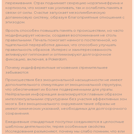
переживания. Страх поднимает секрецию норэпинефрина и
кортизола, что может как усиливать, так и ослаблять память в
связи от силы. Счастье запускает мезолимбическую
допаминовую систему, образуя благоприятные отношения с
эпизодом.
Ярость способен повышать память о происшествии, но часто
модифицирует нюансы, создавая воспоминания не столь
правильными. Печаль помогает намного постепенной, но
тщательной переработке данных, что способно улучшать
правильность образов. Интерес и заинтересованность
активируют гиппокамп и оптимизируют долгосрочное
фиксацию, включая, в Pokerdom.
Почему индифферентные мгновения стремительнее
забываются
Происшествия без эмоциональной насыщенности не имеют
дополнительного стимуляции от эмоциональной структуры,
что обеспечивает их более подверженными для утраты.
Нейтральная информация анализируется главным образом
интеллектуальными структурами без участия аффективных зон
мозга. Без эмоционального окружения такие образы не
имеют химических указаний, необходимых для долгосрочного
сохранения.
Ежедневные стандартные поступки соединяются в целостные
шаблоны деятельности, теряя особенные свойства.
Исследования разъясняют, почему мы слабо помним, что ели