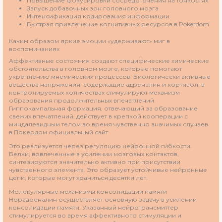
Повышение фокусировки сосредоточения на тонкостях
Запуск добавочных зон головного мозга
Интенсификация кодирования информации
Быстрая привлечение когнитивных ресурсов в Pokerdom
Каким образом яркие эмоции «удерживают» миг в
воспоминаниях
Аффективные состояния создают специфические химические
обстоятельства в головном мозге, которые помогают
укреплению мнемических процессов. Биологически активные
вещества напряжения, содержащие адреналин и кортизол, в
контролируемых количествах стимулируют механизм
образования продолжительных впечатлений.
Гиппокампальная формация, отвечающий за образование
свежих впечатлений, действует в крепкой кооперации с
миндалевидным телом во время чувственно значимых случаев
в Покердом официальный сайт.
Это реализуется через регуляцию нейронной гибкости.
Белки, вовлеченные в усилении мозговых контактов,
синтезируются значительно активно при присутствии
чувственного элемента. Это образует устойчивые нейронные
цепи, которые могут храниться десятки лет.
Молекулярные механизмы консолидации памяти
Норадреналин осуществляет основную задачу в усилении
консолидации памяти. Указанный нейротрансмиттер
стимулируется во время аффективного стимуляции и