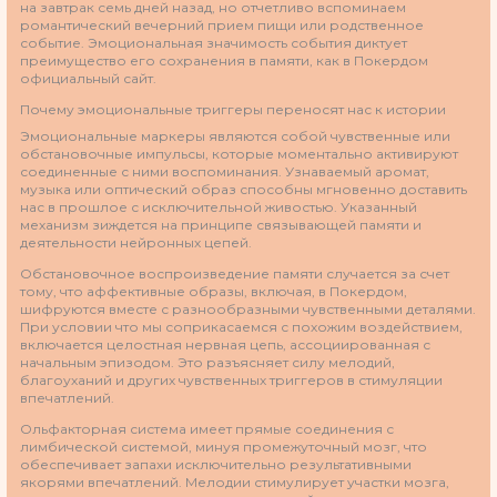
на завтрак семь дней назад, но отчетливо вспоминаем
романтический вечерний прием пищи или родственное
событие. Эмоциональная значимость события диктует
преимущество его сохранения в памяти, как в Покердом
официальный сайт.
Почему эмоциональные триггеры переносят нас к истории
Эмоциональные маркеры являются собой чувственные или
обстановочные импульсы, которые моментально активируют
соединенные с ними воспоминания. Узнаваемый аромат,
музыка или оптический образ способны мгновенно доставить
нас в прошлое с исключительной живостью. Указанный
механизм зиждется на принципе связывающей памяти и
деятельности нейронных цепей.
Обстановочное воспроизведение памяти случается за счет
тому, что аффективные образы, включая, в Покердом,
шифруются вместе с разнообразными чувственными деталями.
При условии что мы соприкасаемся с похожим воздействием,
включается целостная нервная цепь, ассоциированная с
начальным эпизодом. Это разъясняет силу мелодий,
благоуханий и других чувственных триггеров в стимуляции
впечатлений.
Ольфакторная система имеет прямые соединения с
лимбической системой, минуя промежуточный мозг, что
обеспечивает запахи исключительно результативными
якорями впечатлений. Мелодии стимулирует участки мозга,