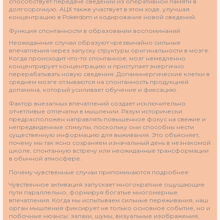
способствует передаче сведений из оперативной памяти в
долгосрочную. АЦХ также участвует в этом ходе, улучшая
концентрацию в Pokerdom и кодирование новой сведений.
Функция спонтанности в образовании воспоминаний
Неожиданные случаи образуют чрезвычайно сильные
впечатления через запуску структуры оригинальности в мозге.
Когда происходит что-то спонтанное, мозг немедленно
концентрирует концентрацию и приступает энергично
перерабатывать новую сведения. Допаминергические клетки в
среднем мозге отзываются на спонтанность продукцией
допамина, который усиливает обучение и фиксацию.
Фактор внезапных впечатлений создает исключительно
отчетливые отпечатки в мышлении. Разум исторически
предрасположен направлять повышенное фокус на свежие и
непредвиденные стимулы, поскольку они способны нести
существенную информацию для выживания. Это объясняет,
почему мы так ясно сохраняем изначальный день в незнакомой
школе, спонтанную встречу или неожиданные трансформации
в обычной атмосфере.
Почему чувственные случаи припоминаются подробнее
Чувственное активация запускает многократные ощущающие
пути параллельно, формируя богатые многомерные
впечатления. Когда мы испытываем сильные переживания, наш
орган мышления фиксирует не только основное событие, но и
побочные нюансы: запахи, шумы, визуальные изображения,