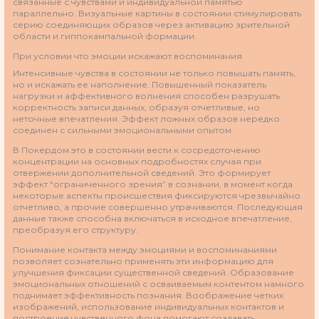
связанные с чувствами и индивидуальной памятью
параллельно. Визуальные картины в состоянии стимулировать
серию соединяющих образов через активацию зрительной
области и гиппокампальной формации.
При условии что эмоции искажают воспоминания
Интенсивные чувства в состоянии не только повышать память,
но и искажать ее наполнение. Повышенный показатель
нагрузки и аффективного волнения способен разрушать
корректность записи данных, образуя отчетливые, но
неточные впечатления. Эффект ложных образов нередко
соединен с сильными эмоциональными опытом.
В Покердом это в состоянии вести к сосредоточению
концентрации на основных подробностях случая при
отвержении дополнительной сведений. Это формирует
эффект “ограниченного зрения” в сознании, в момент когда
некоторые аспекты происшествия фиксируются чрезвычайно
отчетливо, а прочие совершенно утрачиваются. Последующая
данные также способна включаться в исходное впечатление,
преобразуя его структуру.
Понимание контакта между эмоциями и воспоминаниями
позволяет сознательно применять эти информацию для
улучшения фиксации существенной сведений. Образование
эмоциональных отношений с осваиваемым контентом намного
поднимает эффективность познания. Воображение четких
изображений, использование индивидуальных контактов и
построение чувственного фона помогают создавать