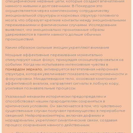
специфические нервные цепи, которые создают впечатления
намного живыми и долговечными. В Покердом это
осуществляется через комплексному сотрудничеству
эмоциональной структуры и корковых структур головного
мозга, что образует крепкие контакты между эмоциональными
переживаниями и фактическими случаями. Исследования
выявляют, что эмоционально пронизанные образы
удерживаются в памяти намного дольше обычных
происшествий.
Каким образом сильные эмоции укрепляют внимание
Мощные аффективные переживания моментально
стимулируют наше фокус, принуждая сконцентрироваться на
событии. Когда мы испытываем интенсивные чувства в
покердом зеркало
, активируется вегетативная нейронная
структура, которая увеличивает показатель настороженности и
фокусировки. Миндалевидное тело, основная компонент
аффективной анализа, направляет сигналы в лобную кору,
усиливая познавательные процессы.
Указанный механизм исторически предопределен и
способствовал нашим прародителям сохраняться в
критических условиях. Он заключается в том, что чувственно
существенные случаи получают преимущество в переработке
сведений. Нейротрансмиттеры, включая дофамин и
норадреналин, укрепляют синаптические связи, создавая
процесс сохранения намного действенным.