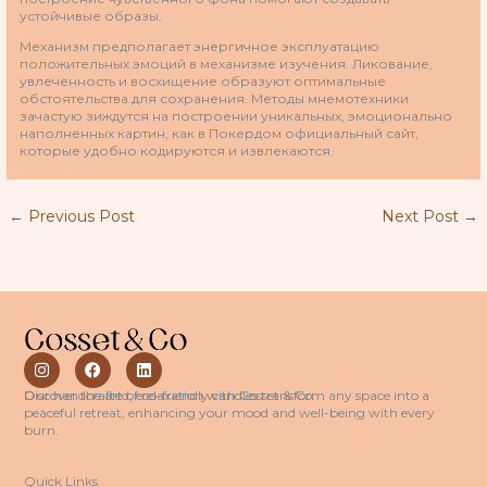
устойчивые образы.
Механизм предполагает энергичное эксплуатацию
положительных эмоций в механизме изучения. Ликование,
увлеченность и восхищение образуют оптимальные
обстоятельства для сохранения. Методы мнемотехники
зачастую зиждутся на построении уникальных, эмоционально
наполненных картин, как в Покердом официальный сайт,
которые удобно кодируются и извлекаются.
←
Previous Post
Next Post
→
I
F
L
n
a
i
s
c
n
Discover the art of relaxation with Cosset & Co.
Our handcrafted, eco-friendly candles transform any space into a
t
e
k
peaceful retreat, enhancing your mood and well-being with every
a
b
e
burn.
g
o
d
r
o
i
a
k
n
Quick Links