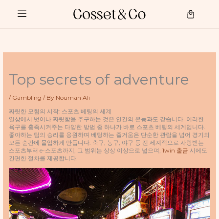
Skip
to
Cart
content
Top secrets of adventure
/
Gambling
/ By
Nouman Ali
짜릿한 모험의 시작: 스포츠 베팅의 세계
일상에서 벗어나 짜릿함을 추구하는 것은 인간의 본능과도 같습니다. 이러한
욕구를 충족시켜주는 다양한 방법 중 하나가 바로 스포츠 베팅의 세계입니다.
좋아하는 팀의 승리를 응원하며 베팅하는 즐거움은 단순한 관람을 넘어 경기의
모든 순간에 몰입하게 만듭니다. 축구, 농구, 야구 등 전 세계적으로 사랑받는
스포츠부터 e-스포츠까지, 그 범위는 상상 이상으로 넓으며,
1win 출금
시에도
간편한 절차를 제공합니다.