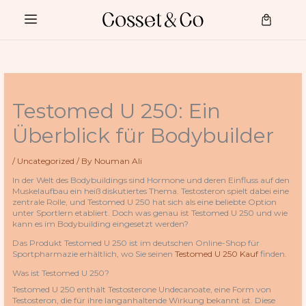
Skip
to
Cart
content
Testomed U 250: Ein
Überblick für Bodybuilder
/
Uncategorized
/ By
Nouman Ali
In der Welt des Bodybuildings sind Hormone und deren Einfluss auf den
Muskelaufbau ein heiß diskutiertes Thema. Testosteron spielt dabei eine
zentrale Rolle, und Testomed U 250 hat sich als eine beliebte Option
unter Sportlern etabliert. Doch was genau ist Testomed U 250 und wie
kann es im Bodybuilding eingesetzt werden?
Das Produkt Testomed U 250 ist im deutschen Online-Shop für
Sportpharmazie erhältlich, wo Sie seinen
Testomed U 250 Kauf
finden.
Was ist Testomed U 250?
Testomed U 250 enthält Testosterone Undecanoate, eine Form von
Testosteron, die für ihre langanhaltende Wirkung bekannt ist. Diese