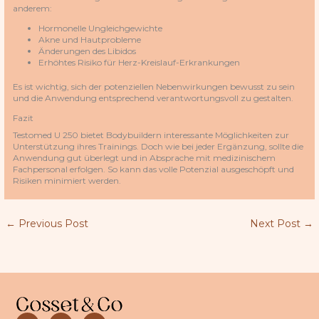
anderem:
Hormonelle Ungleichgewichte
Akne und Hautprobleme
Änderungen des Libidos
Erhöhtes Risiko für Herz-Kreislauf-Erkrankungen
Es ist wichtig, sich der potenziellen Nebenwirkungen bewusst zu sein
und die Anwendung entsprechend verantwortungsvoll zu gestalten.
Fazit
Testomed U 250 bietet Bodybuildern interessante Möglichkeiten zur
Unterstützung ihres Trainings. Doch wie bei jeder Ergänzung, sollte die
Anwendung gut überlegt und in Absprache mit medizinischem
Fachpersonal erfolgen. So kann das volle Potenzial ausgeschöpft und
Risiken minimiert werden.
←
Previous Post
Next Post
→
I
F
L