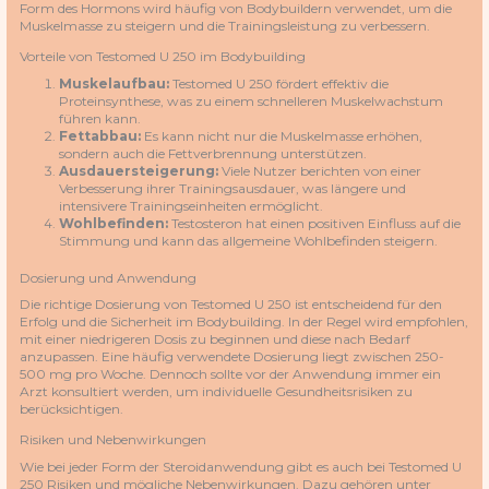
Form des Hormons wird häufig von Bodybuildern verwendet, um die
Muskelmasse zu steigern und die Trainingsleistung zu verbessern.
Vorteile von Testomed U 250 im Bodybuilding
Muskelaufbau:
Testomed U 250 fördert effektiv die
Proteinsynthese, was zu einem schnelleren Muskelwachstum
führen kann.
Fettabbau:
Es kann nicht nur die Muskelmasse erhöhen,
sondern auch die Fettverbrennung unterstützen.
Ausdauersteigerung:
Viele Nutzer berichten von einer
Verbesserung ihrer Trainingsausdauer, was längere und
intensivere Trainingseinheiten ermöglicht.
Wohlbefinden:
Testosteron hat einen positiven Einfluss auf die
Stimmung und kann das allgemeine Wohlbefinden steigern.
Dosierung und Anwendung
Die richtige Dosierung von Testomed U 250 ist entscheidend für den
Erfolg und die Sicherheit im Bodybuilding. In der Regel wird empfohlen,
mit einer niedrigeren Dosis zu beginnen und diese nach Bedarf
anzupassen. Eine häufig verwendete Dosierung liegt zwischen 250-
500 mg pro Woche. Dennoch sollte vor der Anwendung immer ein
Arzt konsultiert werden, um individuelle Gesundheitsrisiken zu
berücksichtigen.
Risiken und Nebenwirkungen
Wie bei jeder Form der Steroidanwendung gibt es auch bei Testomed U
250 Risiken und mögliche Nebenwirkungen. Dazu gehören unter