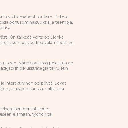
riin voittomahdollisuuksiin. Pelien
olisia bonusominaisuuksia ja teemoja.
sensa.
sti. On tärkeää valita peli, jonka
toja, kun taas korkea volatiliteetti voi
amiseen. Näissä peleissä pelaajalla on
ackjackin perusstrategia tai ruletin
ja interaktiivinen pelipöytä luovat
n ja jakajien kanssa, mikä lisää
n pelaamisen periaatteiden
taiseen elämään, työhön tai
.