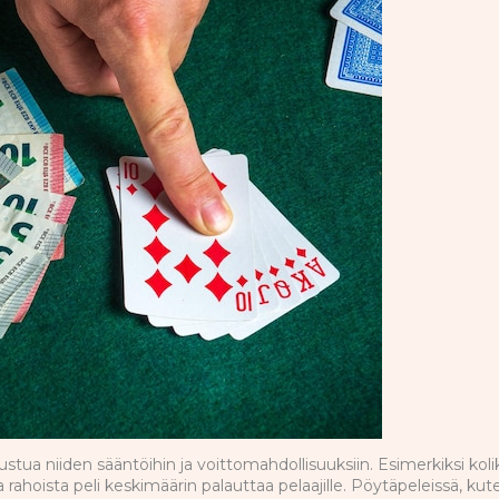
stua niiden sääntöihin ja voittomahdollisuuksiin. Esimerkiksi kol
ahoista peli keskimäärin palauttaa pelaajille. Pöytäpeleissä, kuten 