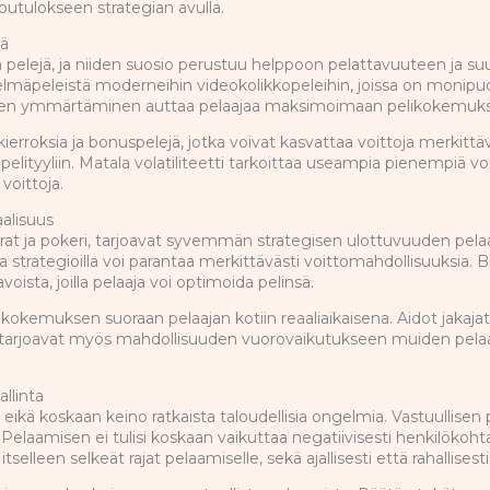
utulokseen strategian avulla.
mä
 pelejä, ja niiden suosio perustuu helppoon pelattavuuteen ja suu
edelmäpeleistä moderneihin videokolikkopeleihin, joissa on monipu
bolien ymmärtäminen auttaa pelaajaa maksimoimaan pelikokemuk
erroksia ja bonuspelejä, jotka voivat kasvattaa voittoja merkittävä
elityyliin. Matala volatiliteetti tarkoittaa useampia pienempiä voit
voittoja.
aalisuus
carat ja pokeri, tarjoavat syvemmän strategisen ulottuvuuden pela
strategioilla voi parantaa merkittävästi voittomahdollisuuksia. Bl
ista, joilla pelaaja voi optimoida pelinsä.
kokemuksen suoraan pelaajan kotiin reaaliaikaisena. Aidot jakajat 
 tarjoavat myös mahdollisuuden vuorovaikutukseen muiden pelaajie
llinta
 eikä koskaan keino ratkaista taloudellisia ongelmia. Vastuullise
elaamisen ei tulisi koskaan vaikuttaa negatiivisesti henkilökoh
selleen selkeät rajat pelaamiselle, sekä ajallisesti että rahallisesti