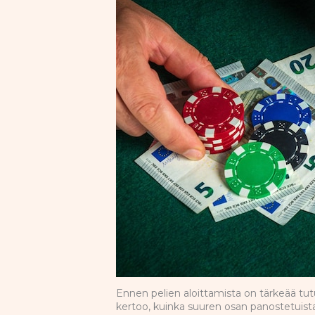
Ennen pelien aloittamista on tärkeää tutu
kertoo, kuinka suuren osan panostetuista r