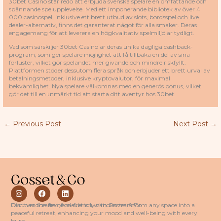
30bet Casino står redo att erbjuda svenska spelare en omfattande och
spännande spelupplevelse. Med ett imponerande bibliotek av över 4
000 casinospel, inklusive ett brett utbud av slots, bordsspel och live
dealer-alternativ, finns det garanterat något för alla smaker. Deras
engagemang för att leverera en högkvalitativ spelmiljö är tydligt.
Vad som särskiljer 30bet Casino är deras unika dagliga cashback-
program, som ger spelare möjlighet att få tillbaka en del av sina
förluster, vilket gör spelandet mer givande och mindre riskfyllt.
Plattformen stöder dessutom flera språk och erbjuder ett brett urval av
betalningsmetoder, inklusive kryptovalutor, för maximal
bekvämlighet. Nya spelare välkomnas med en generös bonus, vilket
gör det till en utmärkt tid att starta ditt äventyr hos 30bet.
←
Previous Post
Next Post
→
I
F
L
n
a
i
s
c
n
Discover the art of relaxation with Cosset & Co.
Our handcrafted, eco-friendly candles transform any space into a
t
e
k
peaceful retreat, enhancing your mood and well-being with every
a
b
e
burn.