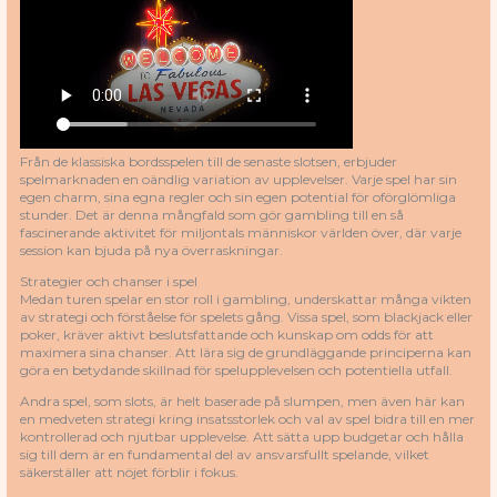
Från de klassiska bordsspelen till de senaste slotsen, erbjuder
spelmarknaden en oändlig variation av upplevelser. Varje spel har sin
egen charm, sina egna regler och sin egen potential för oförglömliga
stunder. Det är denna mångfald som gör gambling till en så
fascinerande aktivitet för miljontals människor världen över, där varje
session kan bjuda på nya överraskningar.
Strategier och chanser i spel
Medan turen spelar en stor roll i gambling, underskattar många vikten
av strategi och förståelse för spelets gång. Vissa spel, som blackjack eller
poker, kräver aktivt beslutsfattande och kunskap om odds för att
maximera sina chanser. Att lära sig de grundläggande principerna kan
göra en betydande skillnad för spelupplevelsen och potentiella utfall.
Andra spel, som slots, är helt baserade på slumpen, men även här kan
en medveten strategi kring insatsstorlek och val av spel bidra till en mer
kontrollerad och njutbar upplevelse. Att sätta upp budgetar och hålla
sig till dem är en fundamental del av ansvarsfullt spelande, vilket
säkerställer att nöjet förblir i fokus.