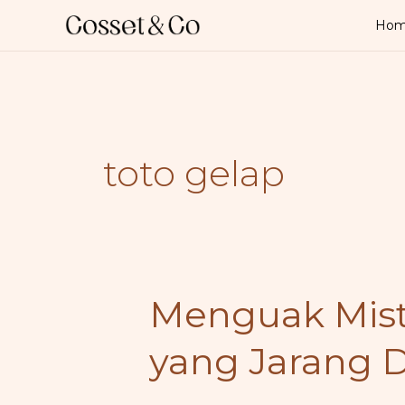
Skip
to
Ho
content
toto gelap
Menguak
Menguak Miste
Misteri
Toto
yang Jarang D
Gelap:
7
Fakta
Mengejutkan