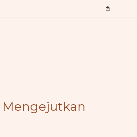
Cart
ta Mengejutkan