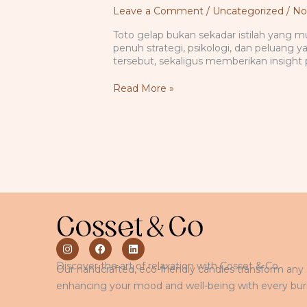
yang
Leave a Comment
/
Uncategorized
/
No
Jarang
Toto gelap bukan sekadar istilah yang mu
Diketahui
penuh strategi, psikologi, dan peluang 
tersebut, sekaligus memberikan insight
Read More »
I
F
L
n
a
i
s
c
n
Discover the art of relaxation with Cosset & Co.
Our handcrafted, eco-friendly candles transform any 
t
e
k
a
b
e
enhancing your mood and well-being with every bur
g
o
d
r
o
i