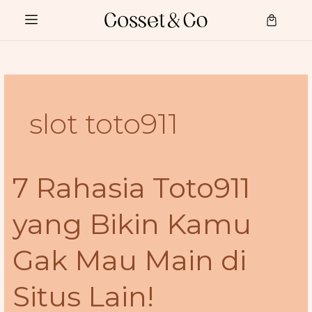
Skip
to
Cart
content
slot toto911
7
7 Rahasia Toto911
Rahasia
Toto911
yang
yang Bikin Kamu
Bikin
Kamu
Gak
Gak Mau Main di
Mau
Main
di
Situs Lain!
Situs
Lain!