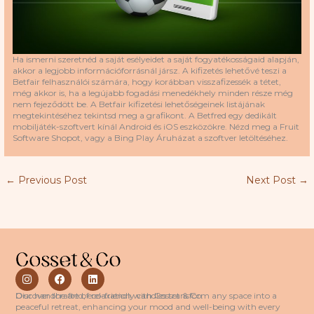
Ha ismerni szeretnéd a saját esélyeidet a saját fogyatékosságaid alapján,
akkor a legjobb információforrásnál jársz. A kifizetés lehetővé teszi a
Betfair felhasználói számára, hogy korábban visszafizessék a tétet,
még akkor is, ha a legújabb fogadási menedékhely minden része még
nem fejeződött be. A Betfair kifizetési lehetőségeinek listájának
megtekintéséhez tekintsd meg a grafikont. A Betfred egy dedikált
mobiljáték-szoftvert kínál Android és iOS eszközökre. Nézd meg a Fruit
Software Shopot, vagy a Bing Play Áruházat a szoftver letöltéséhez.
←
Previous Post
Next Post
→
I
F
L
n
a
i
s
c
n
Discover the art of relaxation with Cosset & Co.
Our handcrafted, eco-friendly candles transform any space into a
t
e
k
peaceful retreat, enhancing your mood and well-being with every
a
b
e