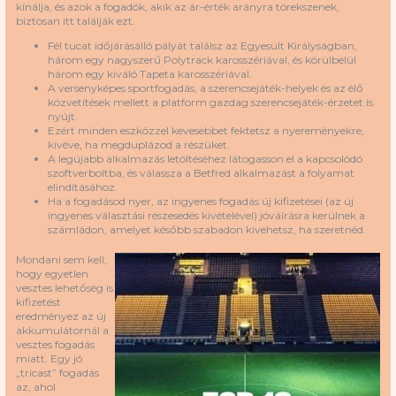
kínálja, és azok a fogadók, akik az ár-érték arányra törekszenek,
biztosan itt találják ezt.
Fél tucat időjárásálló pályát találsz az Egyesült Királyságban,
három egy nagyszerű Polytrack karosszériával, és körülbelül
három egy kiváló Tapeta karosszériával.
A versenyképes sportfogadás, a szerencsejáték-helyek és az élő
közvetítések mellett a platform gazdag szerencsejáték-érzetet is
nyújt.
Ezért minden eszközzel kevesebbet fektetsz a nyereményekre,
kivéve, ha megduplázod a részüket.
A legújabb alkalmazás letöltéséhez látogasson el a kapcsolódó
szoftverboltba, és válassza a Betfred alkalmazást a folyamat
elindításához.
Ha a fogadásod nyer, az ingyenes fogadás új kifizetései (az új
ingyenes választási részesedés kivételével) jóváírásra kerülnek a
számládon, amelyet később szabadon kivehetsz, ha szeretnéd.
Mondani sem kell,
hogy egyetlen
vesztes lehetőség is
kifizetést
eredményez az új
akkumulátornál a
vesztes fogadás
miatt. Egy jó
„tricast” fogadás
az, ahol