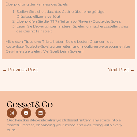
Überprüfung der Fairness des Spiels
Stellen Sie sicher, dass das Casino über eine gültige
Glücksspiellizenz verfügt
Überprüfen Sie die RTP (Return to Player) -Quote des Spiels
Lesen Sie Bewertungen anderer Spieler, um sicherzustellen, dass
das Casino fair spielt
Mit diesen Tipps und Tricks haben Sie die besten Chancen, das
kostenlose Roulette-Spiel zu genießen und möglicherweise sogar einige
Gewinne zu erzielen. Viel Spaß beim Spielen!
←
Previous Post
Next Post
→
I
F
L
n
a
i
s
c
n
Discover the art of relaxation with Cosset & Co.
Our handcrafted, eco-friendly candles transform any space into a
t
e
k
peaceful retreat, enhancing your mood and well-being with every
a
b
e
burn.
g
o
d