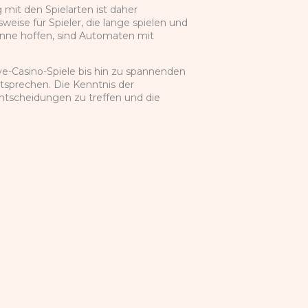
 mit den Spielarten ist daher
weise für Spieler, die lange spielen und
winne hoffen, sind Automaten mit
ive-Casino-Spiele bis hin zu spannenden
entsprechen. Die Kenntnis der
Entscheidungen zu treffen und die