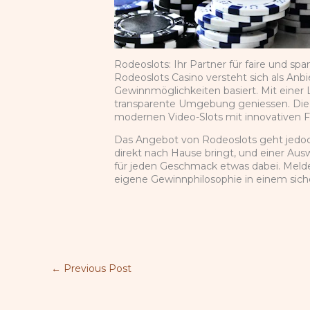
Rodeoslots: Ihr Partner für faire und s
Rodeoslots Casino versteht sich als Anbie
Gewinnmöglichkeiten basiert. Mit einer L
transparente Umgebung geniessen. Die üb
modernen Video-Slots mit innovativen Fe
Das Angebot von Rodeoslots geht jedoch
direkt nach Hause bringt, und einer Aus
für jeden Geschmack etwas dabei. Melden
eigene Gewinnphilosophie in einem si
←
Previous Post