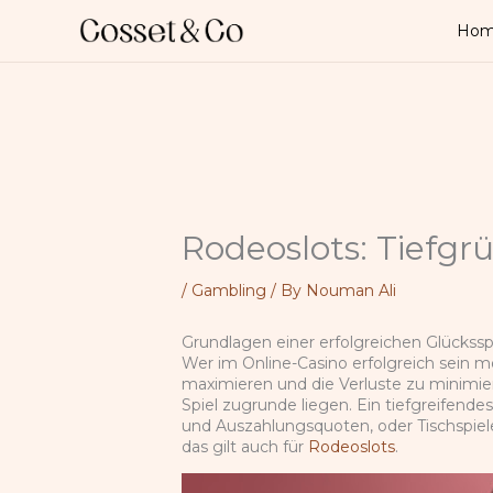
Skip
to
Ho
content
Rodeoslots: Tiefgr
/
Gambling
/ By
Nouman Ali
Grundlagen einer erfolgreichen Glückssp
Wer im Online-Casino erfolgreich sein 
maximieren und die Verluste zu minimie
Spiel zugrunde liegen. Ein tiefgreifende
und Auszahlungsquoten, oder Tischspiele
das gilt auch für
Rodeoslots
.