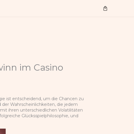
Cart
winn im Casino
gie ist entscheidend, um die Chancen zu
 der Wahrscheinlichkeiten, die jedem
it ihren unterschiedlichen Volatilitäten
olgreiche Glücksspielphilosophie, und