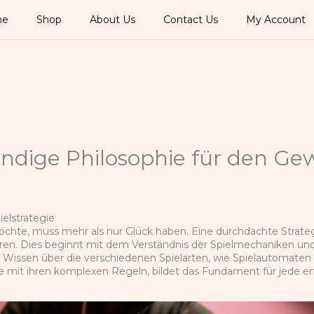
me
Shop
About Us
Contact Us
My Account
ündige Philosophie für den Ge
ielstrategie
möchte, muss mehr als nur Glück haben. Eine durchdachte Strate
ren. Dies beginnt mit dem Verständnis der Spielmechaniken und
s Wissen über die verschiedenen Spielarten, wie Spielautomaten m
 mit ihren komplexen Regeln, bildet das Fundament für jede erf