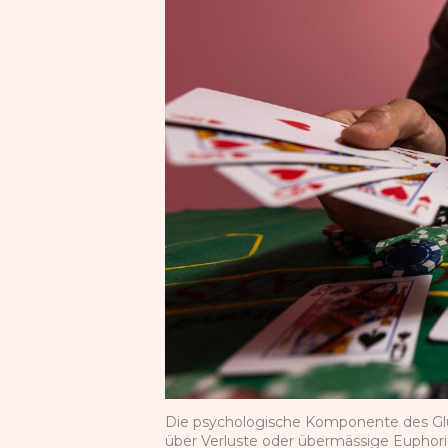
Die psychologische Komponente des Glücks
über Verluste oder übermässige Euphori