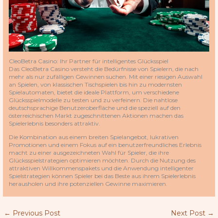
CleoBetra Casino: Ihr Partner für intelligentes Glücksspiel
Das CleoBetra Casino versteht die Bedürfnisse von Spielern, die nach
mehr als nur zufälligen Gewinnen suchen. Mit einer riesigen Auswahl
an Spielen, von klassischen Tischspielen bis hin zu modernsten
Spielautomaten, bietet die ideale Plattform, um verschiedene
Glücksspielmodelle zu testen und zu verfeinern. Die nahtlose
deutschsprachige Benutzeroberfläche und die speziell auf den
österreichischen Markt zugeschnittenen Aktionen machen das
Spielerlebnis besonders attraktiv.
Die Kombination aus einem breiten Spielangebot, lukrativen
Promotionen und einem Fokus auf ein benutzerfreundliches Erlebnis
macht zu einer ausgezeichneten Wahl für Spieler, die ihre
Glücksspielstrategien optimieren möchten. Durch die Nutzung des
attraktiven Willkommenspakets und die Anwendung intelligenter
Spielstrategien können Spieler bei das Beste aus ihrem Spielerlebnis
herausholen und ihre potenziellen Gewinne maximieren.
←
Previous Post
Next Post
→