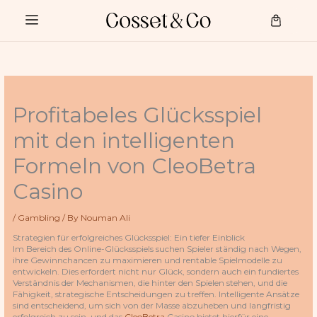
Skip
to
Cart
content
Profitabeles Glücksspiel
mit den intelligenten
Formeln von CleoBetra
Casino
/
Gambling
/ By
Nouman Ali
Strategien für erfolgreiches Glücksspiel: Ein tiefer Einblick
Im Bereich des Online-Glücksspiels suchen Spieler ständig nach Wegen,
ihre Gewinnchancen zu maximieren und rentable Spielmodelle zu
entwickeln. Dies erfordert nicht nur Glück, sondern auch ein fundiertes
Verständnis der Mechanismen, die hinter den Spielen stehen, und die
Fähigkeit, strategische Entscheidungen zu treffen. Intelligente Ansätze
sind entscheidend, um sich von der Masse abzuheben und langfristig
erfolgreich zu sein, und das
CleoBetra
Casino bietet hierfür eine