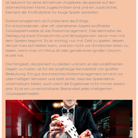
ist bekannt für seine attraktiven Angebote, die speziell auf den
österreichischen Markt zugeschnitten sind und ein zusätzliches
Element der Profitabilität für kluge Spieler darstellen.
Risikomanagement als Fundament des Erfolgs
Ein entscheidender, aber oft übersehener Aspekt profitabler
Glücksspielmodelle ist das Risikomanagement. Dies beinhaltet die
Festlegung klarer Einsatzlimits und Verlustgrenzen, bevor man mit
dem Spielen beginnt. Es ist wichtig, nur mit Geld zu spielen, dessen
Verlust man sich leisten kann, und sich nicht von Emotionen leiten zu
lassen, wenn man im Minus ist oder gerade einen großen Gewinn
erzielt hat.
Die Fähigkeit, diszipliniert zu bleiben und sich an die vordefinierten
Regeln zu halten, ist für die langfristige Rentabilität von größter
Bedeutung. Ein gut durchdachtes Risikomanagement schützt vor
übermäßigen Verlusten und stellt sicher, dass das Spielerlebnis
unterhaltsam bleibt, auch wenn die Ergebnisse nicht immer positiv
sind. Es ist ein unverzichtbarer Bestandteil jedes intelligenten
Glücksspielmodells.