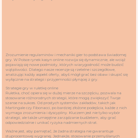
Zrozumienie regulaminów i mechaniki gier to podstawa świadomej
gry. W Polsce rynek kasyn online rozwija się dynamicznie, ale wciąż
pojawiają się nowe podmioty, których wiarygodność może budzić
wątpliwości. Dlatego nasze recenzje są rzetelne i szczegółowe,
analizując każdy aspekt oferty, abyś mógł grać bez obaw i skupić się
wyłącznie na strategii i przyjemności płynącej z gry.
Strategie gry w ruletkę online
Ruletka, choć opiera się w dużej mierze na szczęściu, pozwala na
stosowanie różnorodnych strategii, które mogą zwiększyć Twoje
szanse na sukces. Od prostych systemów zakładów, takich jak
Martingale czy Fibonacci, po bardziej złożone podejścia, każde z nich
wymaga zrozumienia i dyscypliny. Kluczem jest nie tylko wybór
strategii, ale także umiejętne zarządzanie budżetem, aby grać
odpowiedzialnie i unikać ryzyka nadmiernych strat.
Ważne jest, aby pamiętać, że żadna strategia nie gwarantuje
stuprocentowej wygranej. Jednakże, stosowanie przemyślanych