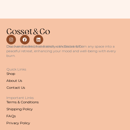
I
F
L
n
a
i
s
c
n
Discover the art of relaxation with Cosset & Co.
Our handcrafted, eco-friendly candles transform any space into a
t
e
k
peaceful retreat, enhancing your mood and well-being with every
a
b
e
burn.
g
o
d
r
o
i
a
k
n
Quick Links
m
Shop
About Us
Contact Us
Important Links
Terms & Conditions
Shipping Policy
FAQs
Privacy Policy