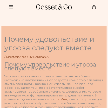
Skip
to
Cart
content
Почему удовольствие и
угроза следуют вместе
/
Uncategorized
/ By
Nouman Ali
Почему удовольствие и угроза
следуют вместе
Человеческая психика организована так, что наиболее
интенсивные воспоминания образуются конкретно в периоды
двусмысленности и возможной угрозы. Данное процесс
обосновывается тем, что в обстоятельствах риобет
активируются первобытные системы существования, которые
вынуждают мозг функционировать на предельных темпах. В
момент когда мы сталкиваемся с
риобет
, наш тело производит
комплексный микс нейромедиаторов и биоактивных веществ,
которые не просто активизируют восприятие, но и создают