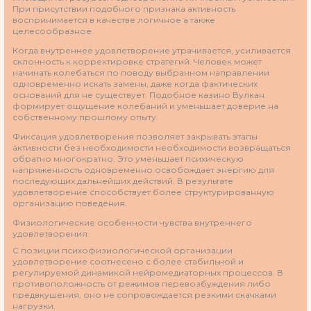
При присутствии подобного признака активность
воспринимается в качестве логичное а также
целесообразное.
Когда внутреннее удовлетворение утрачивается, усиливается
склонность к корректировке стратегий. Человек может
начинать колебаться по поводу выбранном направлении
одновременно искать замены, даже когда фактических
оснований для не существует. Подобное казино Вулкан
формирует ощущение колебаний и уменьшает доверие на
собственному прошлому опыту.
Фиксация удовлетворения позволяет закрывать этапы
активности без необходимости необходимости возвращаться
обратно многократно. Это уменьшает психическую
напряженность одновременно освобождает энергию для
последующих дальнейших действий. В результате
удовлетворение способствует более структурированную
организацию поведения.
Физиологические особенности чувства внутреннего
удовлетворения
С позиции психофизиологической организации
удовлетворение соотнесено с более стабильной и
регулируемой динамикой нейромедиаторных процессов. В
противоположность от режимов перевозбуждения либо
предвкушения, оно не сопровождается резкими скачками
нагрузки.