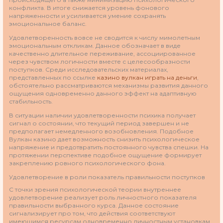
конфликта. В итоге снижается уровень фонового
напряженности и усиливается умение сохранять
эмоциональное баланс.
Удовлетворенность вовсе не сводится к числу мимолетным
эмоциональным откликам. Данное обозначает в виде
качественно длительное переживание, ассоциированное
через чувством логичности вместе с целесообразности
поступков. Среди исследовательских материалах,
представленных по ссылке
казино вулкан играть на деньги
,
обстоятельно рассматриваются механизмы развития данного
ощущения одновременно данного эффект на адаптивную
стабильность.
В ситуации наличии удовлетворенности психика получает
сигнал о состоянии, что текущий период завершен и не
предполагает немедленного возобновления. Подобное
Вулкан казино дает возможность снизить психологическое
напряжение и предотвратить постоянного чувства спешки. На
протяжении перспективе подобное ощущение формирует
закреплению ровного психологического фона.
Удовлетворение в роли показатель правильности поступков
С точки зрения психологической теории внутреннее
удовлетворение реализует роль личностного показателя
правильности выбранного курса. Данное состояние
сигнализирует про том, что действия соответствуют
имеющимся ресурсам одновременно личностным установкам.