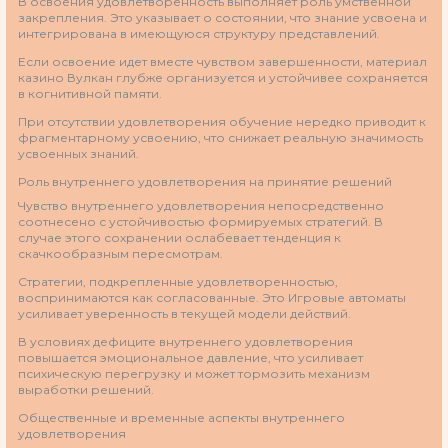
В освоения удовлетворенность выполняет роль умственной
закрепления. Это указывает о состоянии, что знание усвоена и
интегрирована в имеющуюся структуру представлений.
Если освоение идет вместе чувством завершенности, материал
казино Вулкан глубже организуется и устойчивее сохраняется
в когнитивной памяти.
При отсутствии удовлетворения обучение нередко приводит к
фрагментарному усвоению, что снижает реальную значимость
усвоенных знаний.
Роль внутреннего удовлетворения на принятие решений
Чувство внутреннего удовлетворения непосредственно
соотнесено с устойчивостью формируемых стратегий. В
случае этого сохранении ослабевает тенденция к
скачкообразным пересмотрам.
Стратегии, подкрепленные удовлетворенностью,
воспринимаются как согласованные. Это Игровые автоматы
усиливает уверенность в текущей модели действий.
В условиях дефиците внутреннего удовлетворения
повышается эмоциональное давление, что усиливает
психическую перегрузку и может тормозить механизм
выработки решений.
Общественные и временные аспекты внутреннего
удовлетворения