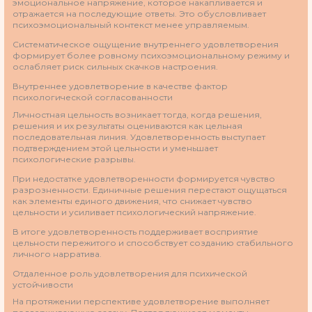
эмоциональное напряжение, которое накапливается и
отражается на последующие ответы. Это обусловливает
психоэмоциональный контекст менее управляемым.
Систематическое ощущение внутреннего удовлетворения
формирует более ровному психоэмоциональному режиму и
ослабляет риск сильных скачков настроения.
Внутреннее удовлетворение в качестве фактор
психологической согласованности
Личностная цельность возникает тогда, когда решения,
решения и их результаты оцениваются как цельная
последовательная линия. Удовлетворенность выступает
подтверждением этой цельности и уменьшает
психологические разрывы.
При недостатке удовлетворенности формируется чувство
разрозненности. Единичные решения перестают ощущаться
как элементы единого движения, что снижает чувство
цельности и усиливает психологический напряжение.
В итоге удовлетворенность поддерживает восприятие
цельности пережитого и способствует созданию стабильного
личного нарратива.
Отдаленное роль удовлетворения для психической
устойчивости
На протяжении перспективе удовлетворение выполняет