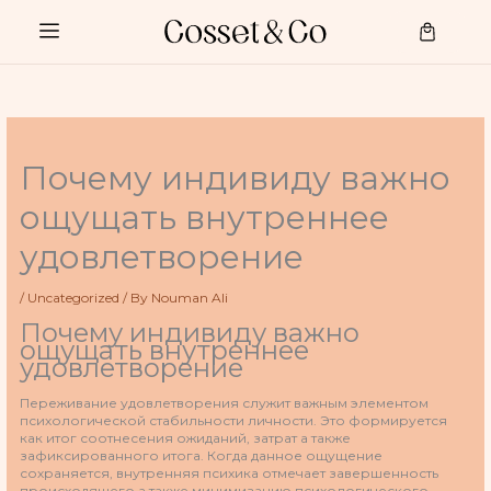
Skip
to
Cart
content
Почему индивиду важно
ощущать внутреннее
удовлетворение
/
Uncategorized
/ By
Nouman Ali
Почему индивиду важно
ощущать внутреннее
удовлетворение
Переживание удовлетворения служит важным элементом
психологической стабильности личности. Это формируется
как итог соотнесения ожиданий, затрат а также
зафиксированного итога. Когда данное ощущение
сохраняется, внутренняя психика отмечает завершенность
происходящего а также минимизацию психологического