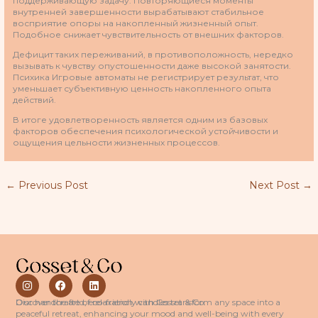
поддерживающую задачу. Повторяющиеся моменты
внутренней завершенности вырабатывают стабильное
восприятие опоры на накопленный жизненный опыт.
Подобное снижает чувствительность от внешних факторов.
Дефицит таких переживаний, в противоположность, нередко
вызывать к чувству опустошенности даже высокой занятости.
Психика Игровые автоматы не регистрирует результат, что
уменьшает субъективную ценность накопленного опыта
действий.
В итоге удовлетворенность является одним из базовых
факторов обеспечения психологической устойчивости и
ощущения цельности жизненных процессов.
←
Previous Post
Next Post
→
I
F
L
n
a
i
s
c
n
Discover the art of relaxation with Cosset & Co.
Our handcrafted, eco-friendly candles transform any space into a
t
e
k
peaceful retreat, enhancing your mood and well-being with every