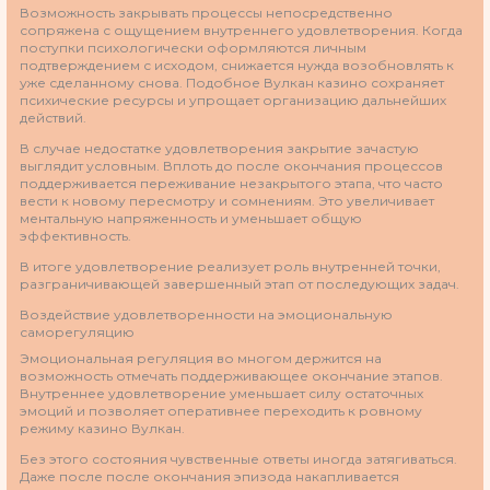
Возможность закрывать процессы непосредственно
сопряжена с ощущением внутреннего удовлетворения. Когда
поступки психологически оформляются личным
подтверждением с исходом, снижается нужда возобновлять к
уже сделанному снова. Подобное Вулкан казино сохраняет
психические ресурсы и упрощает организацию дальнейших
действий.
В случае недостатке удовлетворения закрытие зачастую
выглядит условным. Вплоть до после окончания процессов
поддерживается переживание незакрытого этапа, что часто
вести к новому пересмотру и сомнениям. Это увеличивает
ментальную напряженность и уменьшает общую
эффективность.
В итоге удовлетворение реализует роль внутренней точки,
разграничивающей завершенный этап от последующих задач.
Воздействие удовлетворенности на эмоциональную
саморегуляцию
Эмоциональная регуляция во многом держится на
возможность отмечать поддерживающее окончание этапов.
Внутреннее удовлетворение уменьшает силу остаточных
эмоций и позволяет оперативнее переходить к ровному
режиму казино Вулкан.
Без этого состояния чувственные ответы иногда затягиваться.
Даже после после окончания эпизода накапливается