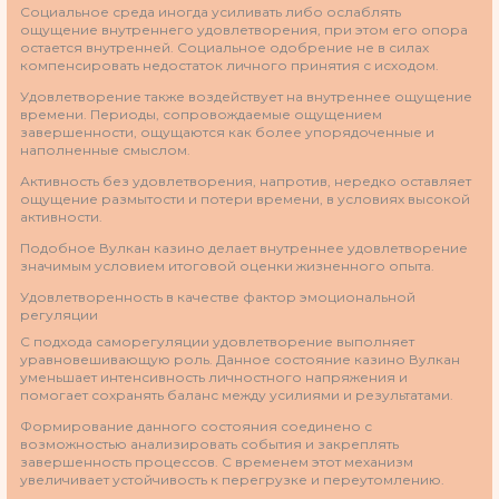
Социальное среда иногда усиливать либо ослаблять
ощущение внутреннего удовлетворения, при этом его опора
остается внутренней. Социальное одобрение не в силах
компенсировать недостаток личного принятия с исходом.
Удовлетворение также воздействует на внутреннее ощущение
времени. Периоды, сопровождаемые ощущением
завершенности, ощущаются как более упорядоченные и
наполненные смыслом.
Активность без удовлетворения, напротив, нередко оставляет
ощущение размытости и потери времени, в условиях высокой
активности.
Подобное Вулкан казино делает внутреннее удовлетворение
значимым условием итоговой оценки жизненного опыта.
Удовлетворенность в качестве фактор эмоциональной
регуляции
С подхода саморегуляции удовлетворение выполняет
уравновешивающую роль. Данное состояние казино Вулкан
уменьшает интенсивность личностного напряжения и
помогает сохранять баланс между усилиями и результатами.
Формирование данного состояния соединено с
возможностью анализировать события и закреплять
завершенность процессов. С временем этот механизм
увеличивает устойчивость к перегрузке и переутомлению.