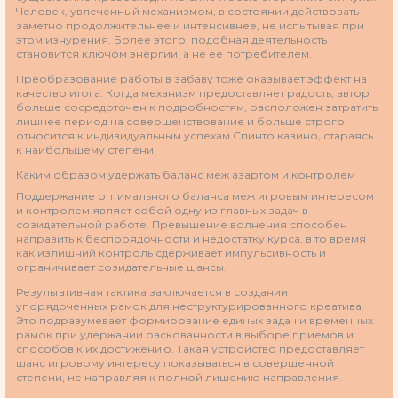
Человек, увлеченный механизмом, в состоянии действовать
заметно продолжительнее и интенсивнее, не испытывая при
этом изнурения. Более этого, подобная деятельность
становится ключом энергии, а не ее потребителем.
Преобразование работы в забаву тоже оказывает эффект на
качество итога. Когда механизм предоставляет радость, автор
больше сосредоточен к подробностям, расположен затратить
лишнее период на совершенствование и больше строго
относится к индивидуальным успехам Спинто казино, стараясь
к наибольшему степени.
Каким образом удержать баланс меж азартом и контролем
Поддержание оптимального баланса меж игровым интересом
и контролем являет собой одну из главных задач в
созидательной работе. Превышение волнения способен
направить к беспорядочности и недостатку курса, в то время
как излишний контроль сдерживает импульсивность и
ограничивает созидательные шансы.
Результативная тактика заключается в создании
упорядоченных рамок для неструктурированного креатива.
Это подразумевает формирование единых задач и временных
рамок при удержании раскованности в выборе приемов и
способов к их достижению. Такая устройство предоставляет
шанс игровому интересу показываться в совершенной
степени, не направляя к полной лишению направления.