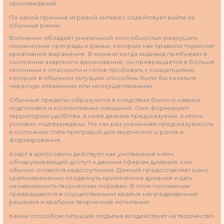
произведений.
По какой причине игровой интерес содействует выйти за
обычные рамки
Волнение обладает уникальной способностью разрушать
психические преграды и рамки, которые как правило тормозят
креативное выражение. В момент когда индивид пребывает в
состоянии азартного вдохновения, он превращается в больше
склонным к опасности и готов пробовать с концепциями,
которые в обычном ситуации способны были бы казаться
чересчур отважными или неосуществимыми.
Обычные пределы образуются в следствии былого навыка,
подготовки и коллективных ожиданий. Они формируют
территорию удобства, в коей деяния предсказуемы, а итоги
условно подтверждены. Но как раз указанная предсказуемость
в состоянии стать преградой для творческого роста и
формирования.
Азарт в spinto casino действует как умственный ключ,
обнаруживающий доступ к данным сферам думания, кои
обычно остаются недоступными. Данный предоставляет шанс
кратковременно отодвинуть критическое думание и дать
независимость творческим порывам. В этом положении
превращаются в осуществимыми крайне непредвиденные
решения и храбрые творческие испытания.
Каким способом ситуация подъема воздействует на творчество