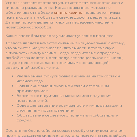
Угроза заставляет отвергнуть от автоматических откликов и
типового размышления. Когда привычные методы не
обеспечивают победу в
спинто казино
, появляется нужда
искать коренным образом свежие дороги решения задач.
Данный поиски делается ключом передовых мыслей и
новаторских способов.
Каким способом тревога усиливает участие в процесс
Тревога являет в качестве сильный эмоциональный систему,
что значительно усиливает включенность в творческую
активность Спинту казино. Тогда когда итог не определен,
любой фаза деятельности получает специальное важность,
каждое решение делается значимым составляющей
совокупной изображения:
Увеличенная фокусировка внимания на тонкостях и
нюансах хода.
Повышение эмоциональной связи с творимым
произведением.
Включение интуитивных механизмов получения
постановлений.
Совершенствование возможности к импровизации и
спонтанным постановлениям.
Образование серьезного понимания субстанции и
орудий.
Состояние беспокойства создает особую силу восприятия,
при что создатель сильнее тонко откликается на мельчайшие