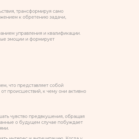
ствия, трансформируя само
ижением к обретению задачи,
ванием управления и квалификации.
ные эмоции и формирует
ем, что представляет собой
от происшествий, к чему они активно
шать чувство предвкушения, обращая
данные о будущем случае побуждает
ями.
ать интерес и антиципацию. Когда у