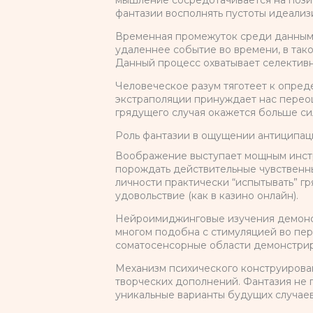
мышление сосредотачивается на позит
фантазии восполнять пустоты идеализ
Временная промежуток среди данным 
удаленнее событие во времени, в так
Данный процесс охватывает селективн
Человеческое разум тяготеет к опре
экстраполяции принуждает нас переоц
грядущего случая окажется больше си
Роль фантазии в ощущении антиципац
Воображение выступает мощным инстр
порождать действительные чувственн
личности практически “испытывать” г
удовольствие (как в казино онлайн).
Нейроимиджинговые изучения демонст
многом подобна с стимуляцией во пер
соматосенсорные области демонстриру
Механизм психического конструирован
творческих дополнений. Фантазия не
уникальные варианты будущих случаев 