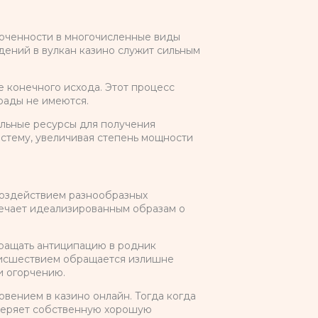
юченности в многочисленные виды
дений в вулкан казино служит сильным
 конечного исхода. Этот процесс
рады не имеются.
альные ресурсы для получения
стему, увеличивая степень мощности
воздействием разнообразных
вечает идеализированным образам о
ращать антиципацию в родник
оисшествием обращается излишне
и огорчению.
вением в казино онлайн. Тогда когда
 теряет собственную хорошую