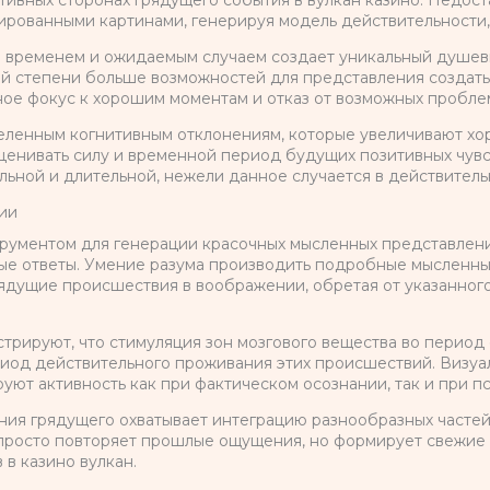
ивных сторонах грядущего события в вулкан казино. Недос
ированными картинами, генерируя модель действительности,
временем и ожидаемым случаем создает уникальный душевн
ой степени больше возможностей для представления создат
ое фокус к хорошим моментам и отказ от возможных пробле
деленным когнитивным отклонениям, которые увеличивают х
енивать силу и временной период будущих позитивных чувст
льной и длительной, нежели данное случается в действитель
ии
ументом для генерации красочных мысленных представлений
ые ответы. Умение разума производить подробные мысленны
рядущие происшествия в воображении, обретая от указанног
рируют, что стимуляция зон мозгового вещества во период 
иод действительного проживания этих происшествий. Визуал
ют активность как при фактическом осознании, так и при п
ия грядущего охватывает интеграцию разнообразных частей
 просто повторяет прошлые ощущения, но формирует свежие 
в казино вулкан.