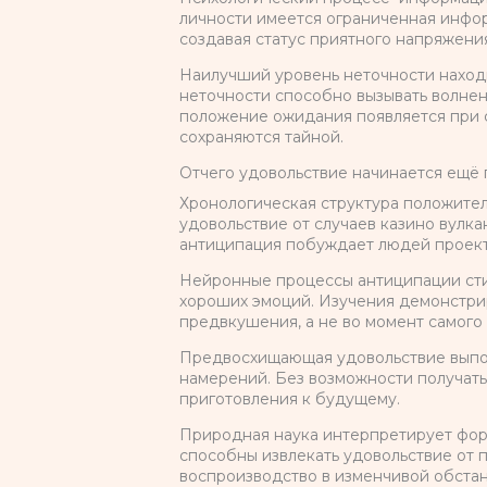
личности имеется ограниченная инфо
создавая статус приятного напряжени
Наилучший уровень неточности наход
неточности способно вызывать волнен
положение ожидания появляется при с
сохраняются тайной.
Отчего удовольствие начинается ещё 
Хронологическая структура положите
удовольствие от случаев казино вулк
антиципация побуждает людей проект
Нейронные процессы антиципации сти
хороших эмоций. Изучения демонстри
предвкушения, а не во момент самого
Предвосхищающая удовольствие выпол
намерений. Без возможности получать
приготовления к будущему.
Природная наука интерпретирует фор
способны извлекать удовольствие от 
воспроизводство в изменчивой обстан