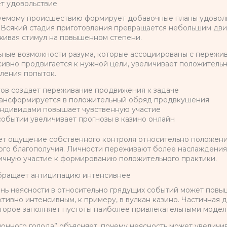
ет удовольствие
уемому происшествию формирует добавочные планы удоволь
. Всякий стадия приготовления превращается небольшим дв
живая стимул на повышенном степени.
ьные возможности разума, которые ассоциированы с пережи
сивно продвигается к нужной цели, увеличивает положитель
ления попыток.
ов создает переживание продвижения к задаче
ансформируется в положительный обряд предвкушения
индивидами повышает чувственную участие
обытии увеличивает прогнозы в казино онлайн
ет ощущение собственного контроля относительно положени
го благополучия. Личности переживают более наслаждения 
 личную участие к формированию положительного практики.
бращает антиципацию интенсивнее
нь неясности в относительно грядущих событий может повы
ивно интенсивным, к примеру, в вулкан казино. Частичная 
торое заполняет пустоты наиболее привлекательными модел
нного голода” объясняет, почему неясность может увеличив