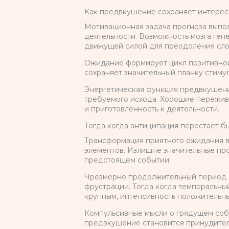
Как предвкушение сохраняет интерес
Мотивационная задача прогноза выпо
деятельности. Возможность мозга ген
движущей силой для преодоления слож
Ожидание формирует цикл позитивной 
сохраняет значительный планку стиму
Энергетическая функция предвкушени
требуемого исхода. Хорошие пережив
и приготовленность к деятельности.
Тогда когда антиципация перестаёт б
Трансформация приятного ожидания в 
элементов. Излишне значительные про
предстоящем событии.
Чрезмерно продолжительный период а
фрустрации. Тогда когда темпоральн
крупным, интенсивность положительны
Компульсивные мысли о грядущем собы
предвкушение становится принудител