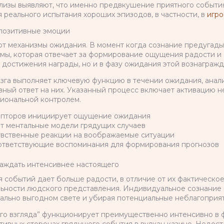
лизы выявляют, что именно предвкушение приятного события
я реального испытания хороших эпизодов, в частности, в
игро
позитивные эмоции
 механизмы ожидания. В момент когда сознание предугадыв
мы, которая отвечает за формирование ощущения радости и 
 достижения награды, но и в фазу ожидания этой вознагражде
озга выполняет ключевую функцию в течении ожидания, ана
ный ответ на них. Указанный процесс включает активацию н
циональной контролем.
епторов инициирует ощущение ожидания
т ментальные модели грядущих случаев
увственные реакции на воображаемые ситуации
оответствующие воспоминания для формирования прогнозов
лаждать интенсивнее настоящего
обытий дает больше радости, в отличие от их фактическо
ьности людского представления. Индивидуальное сознание
мально выгодном свете и убирая потенциальные неблагоприя
го взгляда” функционирует преимущественно интенсивно в ф