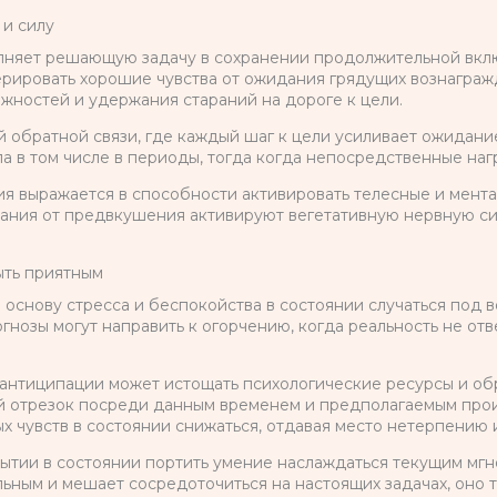
 и силу
лняет решающую задачу в сохранении продолжительной вкл
ерировать хорошие чувства от ожидания грядущих вознаграж
ностей и удержания стараний на дороге к цели.
обратной связи, где каждый шаг к цели усиливает ожидание
ла в том числе в периоды, тогда когда непосредственные наг
я выражается в способности активировать телесные и мент
ания от предвкушения активируют вегетативную нервную си
ыть приятным
основу стресса и беспокойства в состоянии случаться под 
гнозы могут направить к огорчению, когда реальность не от
нтиципации может истощать психологические ресурсы и об
ый отрезок посреди данным временем и предполагаемым пр
х чувств в состоянии снижаться, отдавая место нетерпению 
тии в состоянии портить умение наслаждаться текущим мгно
ьным и мешает сосредоточиться на настоящих задачах, оно