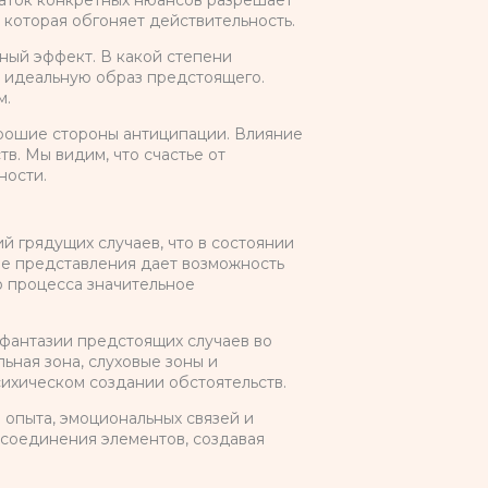
таток конкретных нюансов разрешает
 которая обгоняет действительность.
ый эффект. В какой степени
ь идеальную образ предстоящего.
м.
орошие стороны антиципации. Влияние
в. Мы видим, что счастье от
ности.
 грядущих случаев, что в состоянии
е представления дает возможность
о процесса значительное
фантазии предстоящих случаев во
ьная зона, слуховые зоны и
сихическом создании обстоятельств.
 опыта, эмоциональных связей и
соединения элементов, создавая