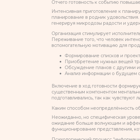
Отчего готовность к событию повыша
Интенсивная приготовление к планир
планирование в родник удовольствия
генерируя микродозы радости и удер
Организация стимулирует исполнител
Переживание того, что человек интен
вспомогательную мотивацию для прод
Формирование списков и проект
Приобретение нужных вещей тр
Обсуждение планов с другими 
Анализ информации о будущем с
Включение в ход готовности формиру
существенным компонентом ментально
подготавливались, так как чувствуют
Каким способом неопределённость о
Неожиданно, но специфическая урове
ожидание больше волнующим и аффект
функционирование представления, ко
Психологический процесс “информацио