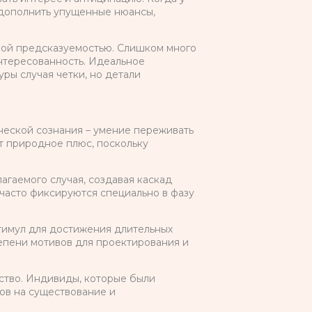
 дополнить упущенные нюансы,
ной предсказуемостью. Слишком много
интересованность. Идеальное
ры случая четки, но детали
ческой сознания – умение переживать
т природное плюс, поскольку
гаемого случая, создавая каскад
часто фиксируются специально в фазу
имул для достижения длительных
епени мотивов для проектирования и
ство. Индивиды, которые были
ов на существование и