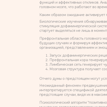
функций и аффективных откликов. Ана
головном мозге, что работают во врем
Каким образом ожидание активирует 
Биологические изучения обнаруживают
стимуляция дофаминергической систе
стартует выделяться не лишь в момент
Префронтальная область головного м
будущих случаях и формируя аффектив
организацией, представлением и эмо
Запуск дофаминергических рец
Префронтальная кора генерируе
Лимбическая сеть генерирует ч
Мозговая структура получает с
Отчего думы о предстоящем могут ус
Неожиданный феномен предвкушения с
интерпретируется спецификой деятел
предстоящие случаи, видя их в макси
Психологический алгоритм “позитивно