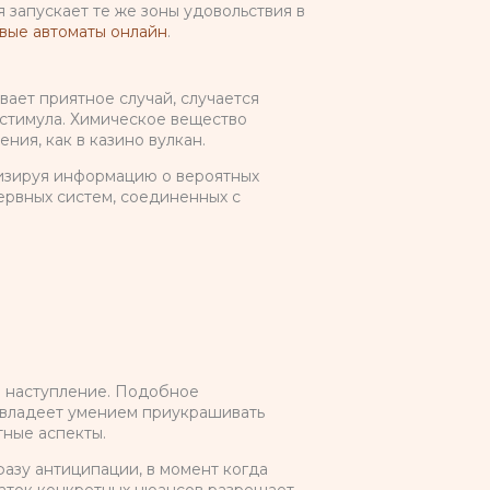
 запускает те же зоны удовольствия в
вые автоматы онлайн
.
ает приятное случай, случается
стимула. Химическое вещество
ния, как в казино вулкан.
лизируя информацию о вероятных
ервных систем, соединенных с
е наступление. Подобное
 владеет умением приукрашивать
тные аспекты.
азу антиципации, в момент когда