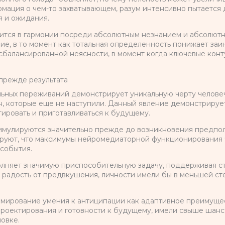
рмация о чем-то захватывающем, разум интенсивно пытается
я и ожидания.
ится в гармонии посреди абсолютным незнанием и абсолют
ие, в то момент как тотальная определенность понижает за
балансированной неясности, в момент когда ключевые конту
прежде результата
льных переживаний демонстрирует уникальную черту челове
ан, которые еще не наступили. Данный явление демонстрируе
ировать и приготавливаться к будущему.
мулируются значительно прежде до возникновения предпола
руют, что максимумы нейромедиаторной функционирования 
 события.
няет значимую приспособительную задачу, поддерживая ст
 радость от предвкушения, личности имели бы в меньшей ст
мирование умения к антиципации как адаптивное преимуще
проектирования и готовности к будущему, имели свыше шанс
овке.