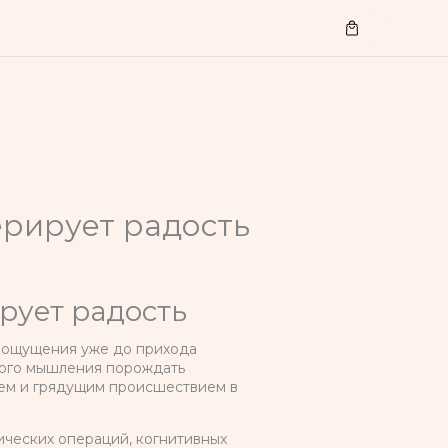
Cart
ерирует радость
рует радость
е ощущения уже до прихода
кого мышления порождать
ием и грядущим происшествием в
ических операций, когнитивных