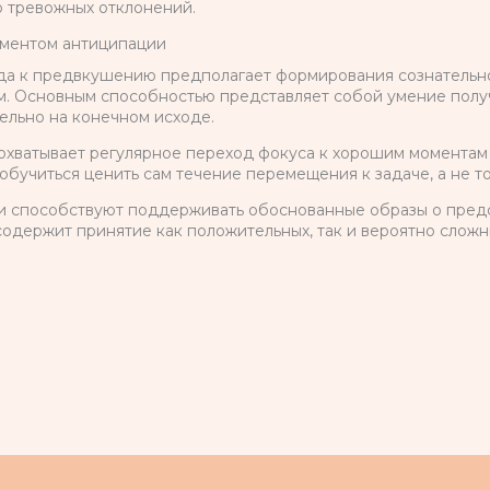
ю тревожных отклонений.
оментом антиципации
а к предвкушению предполагает формирования сознательно
м. Основным способностью представляет собой умение полу
ельно на конечном исходе.
охватывает регулярное переход фокуса к хорошим моментам
бучиться ценить сам течение перемещения к задаче, а не то
 способствуют поддерживать обоснованные образы о предс
одержит принятие как положительных, так и вероятно слож