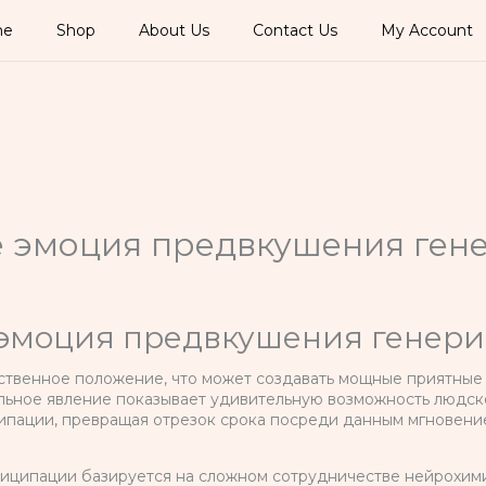
me
Shop
About Us
Contact Us
My Account
е эмоция предвкушения ген
 эмоция предвкушения генери
вственное положение, что может создавать мощные приятны
льное явление показывает удивительную возможность людс
ципации, превращая отрезок срока посреди данным мгновен
тиципации базируется на сложном сотрудничестве нейрохим