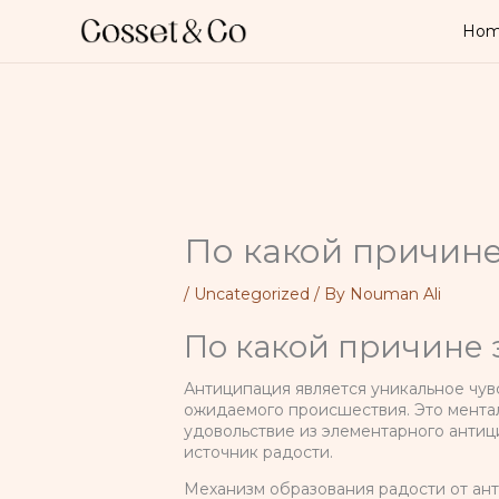
Skip
to
Ho
content
По какой причин
/
Uncategorized
/ By
Nouman Ali
По какой причине
Антиципация является уникальное чу
ожидаемого происшествия. Это мента
удовольствие из элементарного анти
источник радости.
Механизм образования радости от ан