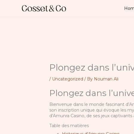
Skip
to
Ho
content
Plongez dans l’uni
/
Uncategorized
/ By
Nouman Ali
Plongez dans l’univ
Bienvenue dans le monde fascinant d’Amun
son inscription unique qui évoque les my
d’Amunra Casino, de ses jeux captivants à
Table des matières