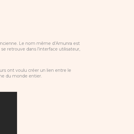
us ancienne. Le nom même d’Amunra est
se retrouve dans l’interface utilisateur,
rs ont voulu créer un lien entre le
igne du monde entier.