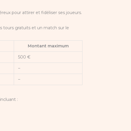
x pour attirer et fidéliser ses joueurs.
s tours gratuits et un match sur le
Montant maximum
500 €
–
–
ncluant :