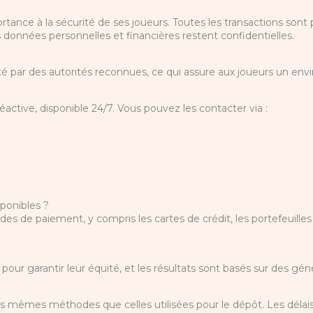
ance à la sécurité de ses joueurs. Toutes les transactions sont
données personnelles et financières restent confidentielles.
é par des autorités reconnues, ce qui assure aux joueurs un env
éactive, disponible 24/7. Vous pouvez les contacter via :
ponibles ?
 de paiement, y compris les cartes de crédit, les portefeuilles
pour garantir leur équité, et les résultats sont basés sur des gé
les mêmes méthodes que celles utilisées pour le dépôt. Les délai