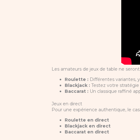
Les amateurs de jeux de table ne seront
Roulette :
Différentes variantes, 
Blackjack :
Testez votre stratégie 
Baccarat :
Un classique raffiné ap
Jeux en direct
Pour une expérience authentique, le casi
Roulette en direct
Blackjack en direct
Baccarat en direct