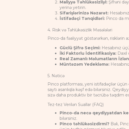
Maliyyə Təhlükəsizliyi:
Şifrəni dəy
yerinə yetirin.
Sifarişlərinizə Nəzarət:
Hesabınızda
İstifadəçi Tənqidləri:
4. Risk və Təhlükəsizlik Məsələləri
Pinco-da fəaliyyət göstərərkən, risklərin az
Güclü Şifrə Seçimi:
Hesabınız üçün
İki Faktorlu İdentifikasiya:
Daxil 
Real Zamanlı Məlumatların İzlən
Müntəzəm Yedekləmə:
Hesabınız
5. Nəticə
Pinco platforması, yeni istifadəçilər üçün
saytı asanlıqla kəşf edə bilərsiniz. Qeydi
sizə daha produktiv bir təcrübə təqdim e
Tez-tez Verilən Suallar (FAQ)
Pinco-da necə qeydiyyatdan ke
bilərsiniz.
Pinco təhlükəsizdirmi?
Bəli, Pinc