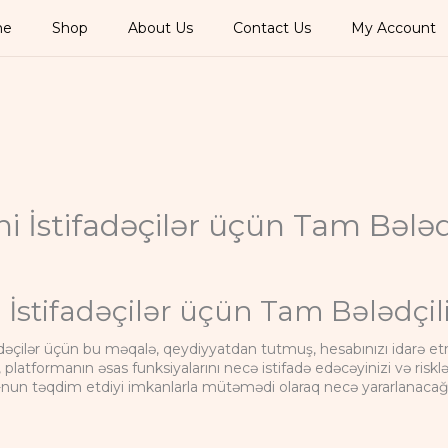
me
Shop
About Us
Contact Us
My Account
eni İstifadəçilər üçün Tam Bələd
i İstifadəçilər üçün Tam Bələdçil
fadəçilər üçün bu məqalə, qeydiyyatdan tutmuş, hesabınızı idarə e
 platformanın əsas funksiyalarını necə istifadə edəcəyinizi və ris
nun təqdim etdiyi imkanlarla mütəmədi olaraq necə yararlanacağınız