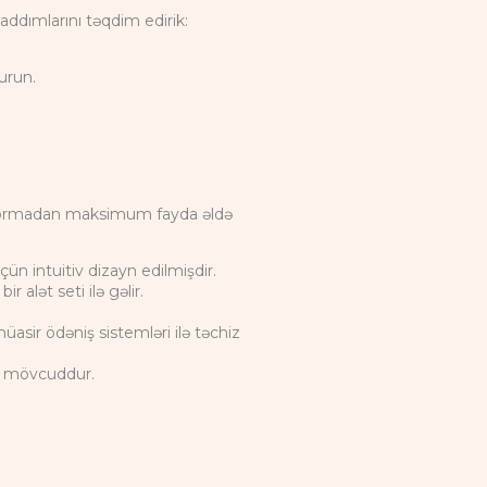
addımlarını təqdim edirik:
urun.
 platformadan maksimum fayda əldə
ün intuitiv dizayn edilmişdir.
 alət seti ilə gəlir.
asir ödəniş sistemləri ilə təchiz
ti mövcuddur.