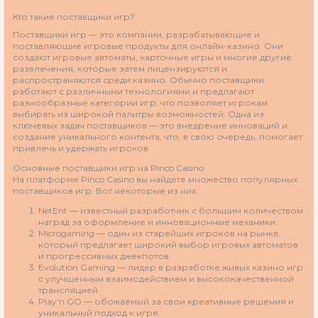
Кто такие поставщики игр?
Поставщики игр — это компании, разрабатывающие и
поставляющие игровые продукты для онлайн-казино. Они
создают игровые автоматы, карточные игры и многие другие
развлечения, которые затем лицензируются и
распространяются среди казино. Обычно поставщики
работают с различными технологиями и предлагают
разнообразные категории игр, что позволяет игрокам
выбирать из широкой палитры возможностей. Одна из
ключевых задач поставщиков — это внедрение инноваций и
создание уникального контента, что, в свою очередь, помогает
привлечь и удержать игроков.
Основные поставщики игр на Pinco Casino
На платформе Pinco Casino вы найдете множество популярных
поставщиков игр. Вот некоторые из них:
NetEnt — известный разработчик с большим количеством
наград за оформление и инновационные механики.
Microgaming — один из старейших игроков на рынке,
который предлагает широкий выбор игровых автоматов
и прогрессивных джекпотов.
Evolution Gaming — лидер в разработке живых казино игр
с улучшенным взаимодействием и высококачественной
трансляцией.
Play’n GO — обожаемый за свои креативные решения и
уникальный подход к игре.