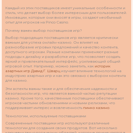
Каждый из этих поставщиков имеет уникальные особенности и
стиль, что делает выбор более интересным для пользователей.
Инновации, которые они вносят в игры, создают необычный
опыт для игроков на Pinco Casino.
Почему важен выбор поставщиков игр?
Выбор подходящих поставщиков игр является критически
важным для успеха онлайн-казино. Он влияет на
разнообразие игровых предложений и качество контента,
доступного игрокам. Разные компании применяют разные
подходы к дизайну и разработке игр, что позволяет создать
яркий и привлекательный интерфейс, усиливающий общий
игровой опыт. Например, можно заметить, как
историк
азартных игр Давид Г. Шварц
изучает влияние технологий на
индустрию азартных игр и как это связано с выбором контента
для казино.
Эти аспекты важны также и для обеспечения надежности и
безопасности игр, что является важной частью репутации
казино. Кроме того, качественные поставщики обеспечивают
игроков частыми обновлениями и новыми релизами, что
поддерживает интерес и вовлеченность
пинко казино
.
Технологии, используемые поставщиками
Современные поставщики игр используют различные
технологии для создания своих продуктов. Вот несколько
ключевых технологических областей, которые применяются в