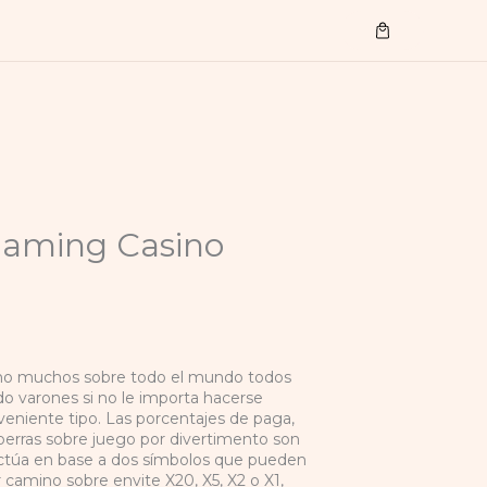
Cart
 Gaming Casino
omo muchos sobre todo el mundo todos
 varones si no le importa hacerse
veniente tipo.
Las porcentajes de paga,
aperras sobre juego por divertimento son
 actúa en base a dos símbolos que pueden
r camino sobre envite X20, X5, X2 o X1,