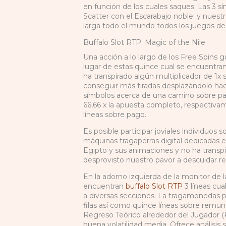
en función de los cuales saques. Las 3 sí
Scatter con el Escarabajo noble; y nues
larga todo el mundo todos los juegos de 
Buffalo Slot RTP: Magic of the Nile
Una acción a lo largo de los Free Spins
lugar de estas quince cual se encuentra
ha transpirado algún multiplicador de 1x
conseguir más tiradas desplazándolo haci
símbolos acerca de una camino sobre paga
66,66 x la apuesta completo, respectivame
líneas sobre pago.
Es posible participar joviales individuos
máquinas tragaperras digital dedicadas en
Egipto y sus animaciones y no ha transpi
desprovisto nuestro pavor a descuidar re
En la adorno izquierda de la monitor de
encuentran
buffalo Slot RTP
3 líneas cua
a diversas secciones. La tragamonedas p
filas así­ como quince líneas sobre remun
Regreso Teórico alrededor del Jugador (R
buena volatilidad media. Ofrece análisis