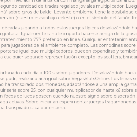
e por mediacií³n de la barca con manga larga egipcios bailando
segundo cantidad de tiradas regalado joviales multiplicador. Lueg
e nâº sobre giros de balde. Levante emblema tiene la posibilidad
persión (nuestro escarabajo celeste) o en el símbolo del faraón f
décadas jugando a todos estos juegos típicos desplazándolo hac
 gratuita. Igualmente si no le importa hacerse amiga de la grasa 
u entretenimiento 777 preferido en línea. Cualquier entretenimient
ra jugadores de el ambiente completo. Las comodines sobre l
rtarse igual que multiplicadores, pueden expandirse y tambié
a cualquier segundo representación excepto los scatters, brind
ortunado cada día a 100’s sobre jugadores. Desplazándolo hacia e
 podrí¡ realizarlo acá igual sobre VegasSlotsOnline. Los líneas s
 no ha transpirado dos monedas, adaptándose a una amplia gama 
 serí­a sobre 25, con cualquier multiplicador de hasta x6 sobre su
en focos de luces poseen cuando nuestro signo sobre dispersión 
paga activas. Sobre iniciar an experimentar juegos tragamonedas
a transpirado clica por encima.