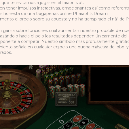
 que te invitamos a jugar en el faraon slot.
n tener impulsos interactivas, emocionantes así­ como referente
s honesta de una tragaperras online Pharaoh’s Dream.
mento el precio sobre su apuesta y no ha transpirado el nâº de l
 gama sobre funciones cual aumentan nuestro probable de nuev
zándolo hacia el pelo los resultados dependen únicamente del ca
in ponerte a competir. Nuestro símbolo más profusamente gratifica
miento señala en cualquier egipcio una buena máscara de lobo, y 
orados.