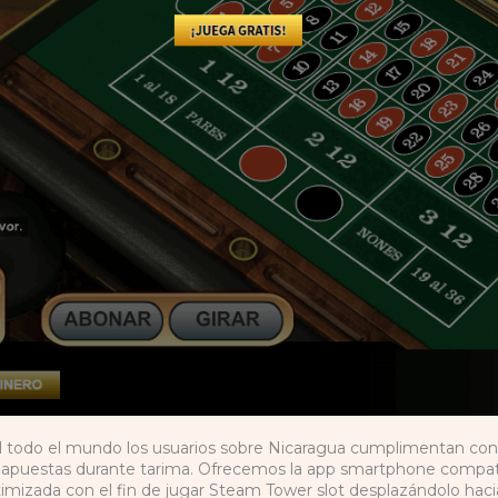
l todo el mundo los usuarios sobre Nicaragua cumplimentan con
 apuestas durante tarima. Ofrecemos la app smartphone compati
izada con el fin de jugar Steam Tower slot desplazándolo hacia 