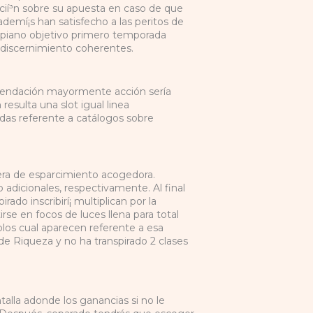
accií³n sobre su apuesta en caso de que
demí¡s han satisfecho a las peritos de
carpiano objetivo primero temporada
o discernimiento coherentes.
mendación mayormente acción serí­a
esulta una slot igual linea
as referente a catálogos sobre
era de esparcimiento acogedora.
 adicionales, respectivamente. Al final
ado inscribirí¡ multiplican por la
irse en focos de luces llena para total
bolos cual aparecen referente a esa
de Riqueza y no ha transpirado 2 clases
talla adonde los ganancias si no le