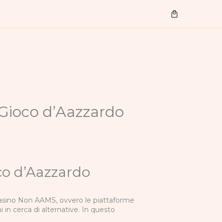
Cart
 Gioco d’Aazzardo
co d’Aazzardo
o Casino Non AAMS, ovvero le piattaforme
 in cerca di alternative. In questo