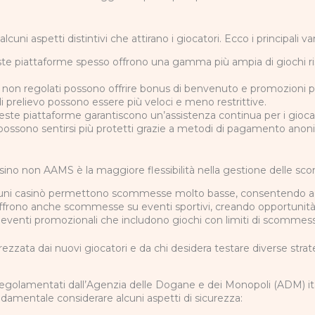
i aspetti distintivi che attirano i giocatori. Ecco i principali va
e piattaforme spesso offrono una gamma più ampia di giochi rispe
 non regolati possono offrire bonus di benvenuto e promozioni più
 prelievo possono essere più veloci e meno restrittive.
ste piattaforme garantiscono un’assistenza continua per i giocat
 possono sentirsi più protetti grazie a metodi di pagamento anon
asino non AAMS è la maggiore flessibilità nella gestione delle s
uni casinò permettono scommesse molto basse, consentendo a c
offrono anche scommesse su eventi sportivi, creando opportunità e
eventi promozionali che includono giochi con limiti di scommessa 
rezzata dai nuovi giocatori e da chi desidera testare diverse strat
olamentati dall’Agenzia delle Dogane e dei Monopoli (ADM) itali
fondamentale considerare alcuni aspetti di sicurezza: