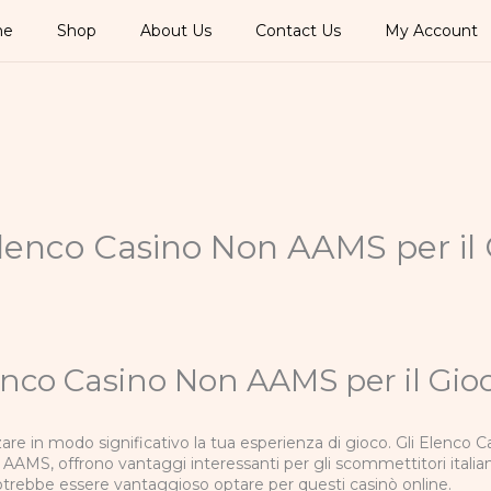
me
Shop
About Us
Contact Us
My Account
lenco Casino Non AAMS per il
enco Casino Non AAMS per il Gio
nzare in modo significativo la tua esperienza di gioco. Gli Elenc
AMS, offrono vantaggi interessanti per gli scommettitori italiani
potrebbe essere vantaggioso optare per questi casinò online.