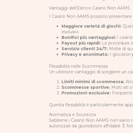
Vantaggi dell’Elenco Casino Non AAMS
I Casinò Non AAMS possono presentare alcun
Maggiore varietà di giochi:
Quest
esclusivi.
Bonifici più vantaggiosi:
I casinò
Payout più rapidi:
Le procedure di
Servizio clienti 24/7:
Molte di que
Privacy e anonimato:
I giocatori
Flessibilità nelle Scommesse
Un ulteriore vantaggio di scegliere un c
Limiti minimi di scommessa:
Alc
Scommesse sportive:
Molti siti 
Promozioni esclusive:
Frequenti 
Questa flessibilità è particolarmente app
Normativa e Sicurezza
Sebbene i Casinò Non AAMS non siano reg
autorizzati da giurisdizioni affidabili. È 